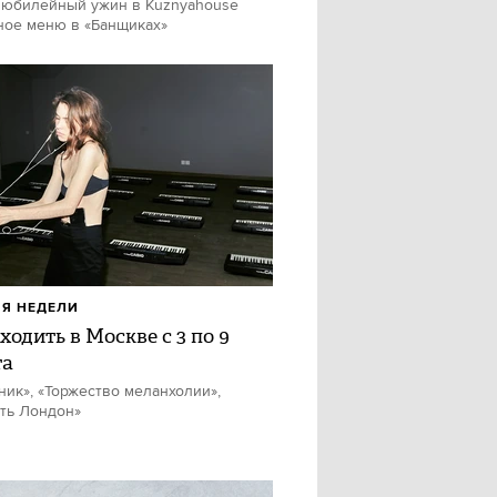
 юбилейный ужин в Kuznyahouse
ное меню в «Банщиках»
Я НЕДЕЛИ
ходить в Москве с 3 по 9
та
ник», «Торжество меланхолии»,
ть Лондон»