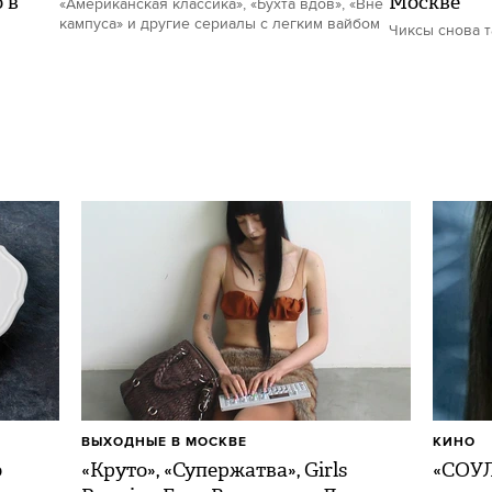
 в
Москве
«Американская классика», «Бухта вдов», «Вне
кампуса» и другие сериалы с легким вайбом
Чиксы снова 
ВЫХОДНЫЕ В МОСКВЕ
КИНО
о
«Круто», «Супержатва», Girls
«СОУЛ