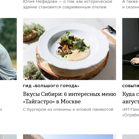
Юлия Нефедова — о том, как историческое
А также
здание становится современным отелем
и сезон
ГИД «БОЛЬШОГО ГОРОДА»
СОБЫТИ
Вкусы Сибири: 6 интересных меню
Куда с
«Тайгастро» в Москве
авгус
и
С бургером из оленины и еловой панакотой
«ИТ-Пик
«Ограби