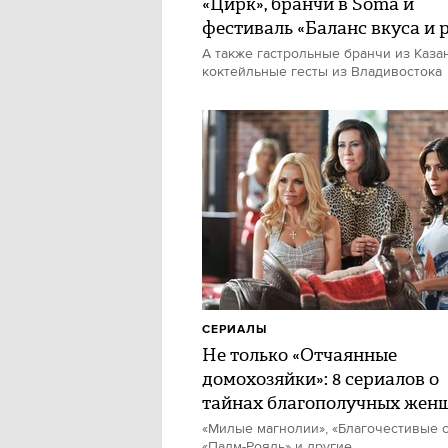
«Цирк», бранчи в Soma и
фестиваль «Баланс вкуса и 
А также гастрольные бранчи из Каза
коктейльные гесты из Владивостока
СЕРИАЛЫ
Не только «Отчаянные
домохозяйки»: 8 сериалов о
тайнах благополучных жен
«Милые магнолии», «Благочестивые с
«Палм-Рояль» и другие