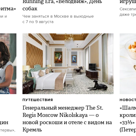
Running Era, «Велодвиж», День
игру
ритма»
собак
Сексапи
даже тр
ни и
Чем заняться в Москве в выходные
с 7 по 9 августа
ПУТЕШЕСТВИЯ
НОВОСТ
Генеральный менеджер The St.
«Шалм
Regis Moscow Nikolskaya — о
кроли
щин
новой роскоши и отеле с видом на
«33⅓»
Кремль
(Пете
тервы»,