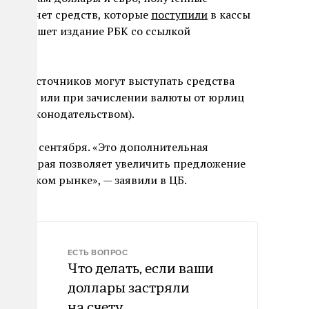
ько за счет средств, которые
поступили
в кассы
 этом пишет издание РБК со ссылкой
ругих источников могут выступать средства
ентами» или при зачислении валюты от юрлиц
ным законодательством).
ь до 9 сентября. «Это дополнительная
р, которая позволяет увеличить предложение
оссийском рынке», — заявили в ЦБ.
ЕСТЬ ВОПРОС
Что делать, если ваши
доллары застряли
на счету