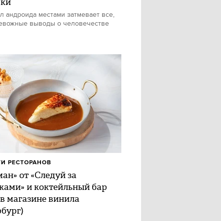
шки
л андроида местами затмевает все,
евожные выводы о человечестве
И РЕСТОРАНОВ
ан» от «Следуй за
ками» и коктейльный бар
 в магазине винила
рбург)