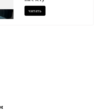
читать
ам