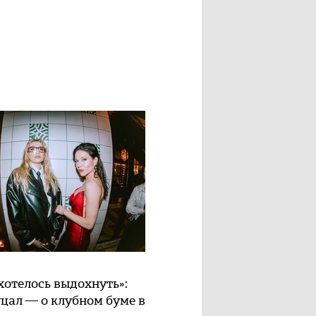
хотелось выдохнуть»:
цал — о клубном буме в