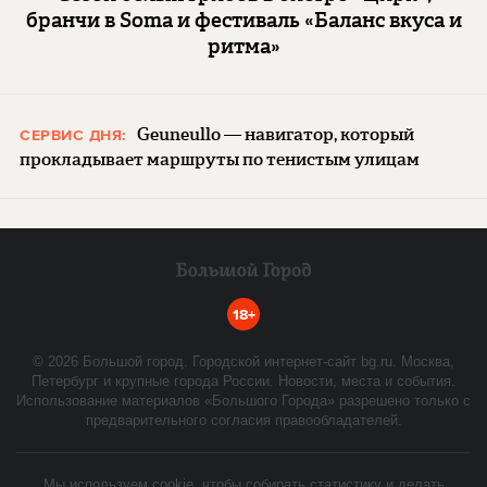
бранчи в Soma и фестиваль «Баланс вкуса и
ритма»
Geuneullo — навигатор, который
СЕРВИС ДНЯ:
прокладывает маршруты по тенистым улицам
18+
©
2026
Большой город. Городской интернет-сайт bg.ru. Москва,
Петербург и крупные города России. Новости, места и события.
Использование материалов «Большого Города» разрешено только с
предварительного согласия правообладателей.
Мы используем cookie, чтобы собирать статистику и делать