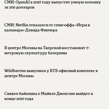
СМИ: OpenAI в 2027 году выпустит умную колонку
за 300 долларов
СМИ: Netflix отказался от спин-оффа «Игры в
кальмара» Дэвида Финчера
В центре Москвы на Тверской восстановят 7-
метровую скульптуру балерины
Wildberries выкупила у ВТБ офисный комплекс в
центре Москвы
Сиквел байопика о Майкле Джексоне выйдет в
конце 2027 года