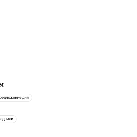
ам
Предложение дня
водники