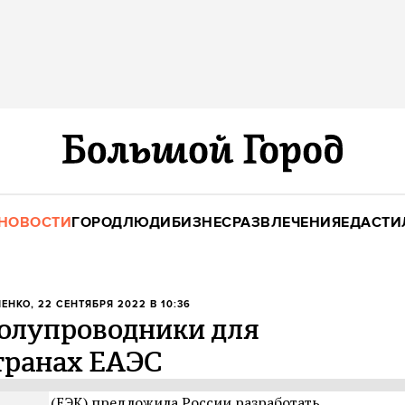
НОВОСТИ
ГОРОД
ЛЮДИ
БИЗНЕС
РАЗВЛЕЧЕНИЯ
ЕДА
СТИ
ЧЕНКО
, 22 СЕНТЯБРЯ 2022 В 10:36
полупроводники для
транах ЕАЭС
миссия (ЕЭК) предложила России разработать