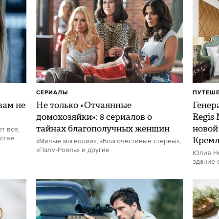
СЕРИАЛЫ
ПУТЕШ
ам не
Не только «Отчаянные
Генер
домохозяйки»: 8 сериалов о
Regis
тайнах благополучных женщин
новой
т все,
стве
Кремл
«Милые магнолии», «Благочестивые стервы»,
«Палм-Рояль» и другие
Юлия Не
здание 