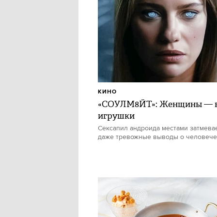
КИНО
«СОУЛМ8ЙТ»: Женщины — в
игрушки
Сексапил андроида местами затмевае
даже тревожные выводы о человече