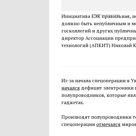
промышленности на период до 2
Инициатива ЕЭК правильная, н
Купить рекламу
должно быть непубличным и ме
госколлегий и других публичн
директор Ассоциации предпр
технологий (АПКИТ) Николай К
Из-за начала спецоперации в У
начался
дефицит электроники и
полупроводников, которые яв
гаджетах.
Производят полупроводники то
спецоперации
отмечался
мирово