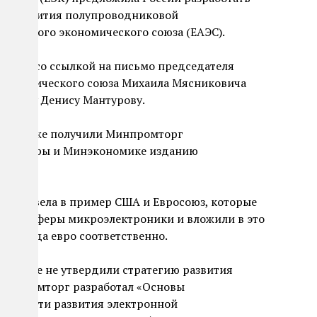
у развития полупроводниковой
азийского экономического союза (ЕАЭС).
сантъ» со ссылкой на письмо председателя
окономического союза Михаила Мясниковича
емьеру Денису Мантурову.
исьмо уже получили Минпромторг
 Минцифры и Минэкономике изданию
К привела в пример США и Евросоюз, которые
витию сферы микроэлектроники и вложили в это
ллиарда евро соответственно.
ка даже не утвердили стратегию развития
Минпромторг разработал «Основы
в области развития электронной