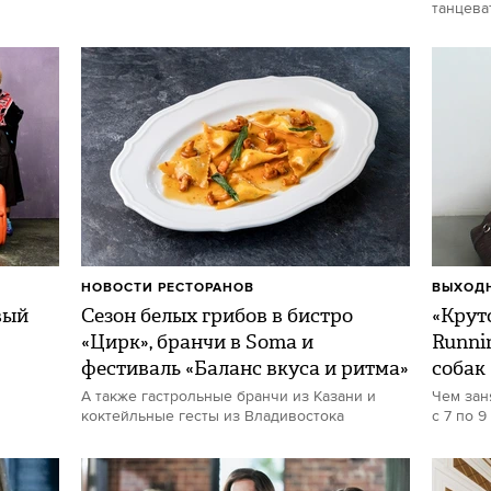
танцева
НОВОСТИ РЕСТОРАНОВ
ВЫХОДН
вый
Сезон белых грибов в бистро
«Круто
«Цирк», бранчи в Soma и
Runni
фестиваль «Баланс вкуса и ритма»
собак
А также гастрольные бранчи из Казани и
Чем зан
коктейльные гесты из Владивостока
с 7 по 9