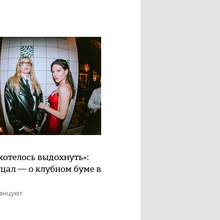
хотелось выдохнуть»:
цал — о клубном буме в
танцуют