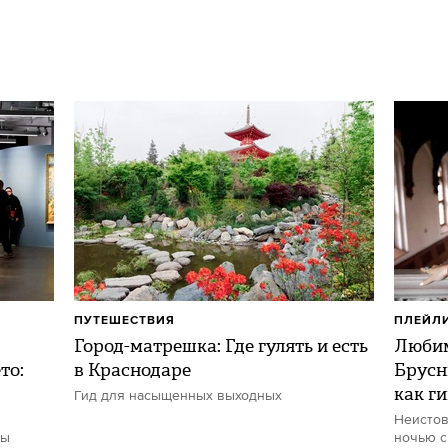
ПУТЕШЕСТВИЯ
ПЛЕЙЛ
Город-матрешка: Где гулять и есть
Любим
то:
в Краснодаре
Брусн
как г
Гид для насыщенных выходных
Неистов
ты
ночью с