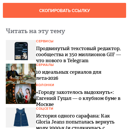
СКОПИРОВАТЬ ССЫЛКУ
Читать на эту тему
СЕРВИСЫ
Продвинутый текстовый редактор,
сообщества и 350 миллионов GIF —
что нового в Telegram
СЕРИАЛЫ
10 идеальных сериалов для
лета-2026
КОЛОНКИ
«Городу захотелось выдохнуть»:
Евгений Гуцал — о клубном буме в
Москве
СОЦСЕТИ
История одного сарафана: Как
Gloria Jeans попыталась вернуть
моду 2000-х (и столкнулась с