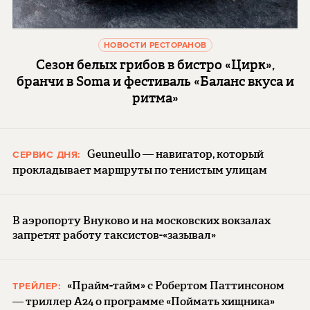
НОВОСТИ РЕСТОРАНОВ
Сезон белых грибов в бистро «Цирк»,
бранчи в Soma и фестиваль «Баланс вкуса и
ритма»
Geuneullo — навигатор, который
СЕРВИС ДНЯ:
прокладывает маршруты по тенистым улицам
В аэропорту Внуково и на московских вокзалах
запретят работу таксистов-«зазывал»
«Прайм-тайм» с Робертом Паттинсоном
ТРЕЙЛЕР:
— триллер A24 о программе «Поймать хищника»