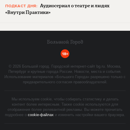
Аудиосериал о театре и людях
ПОДКАСТ ДНЯ:
«Внутри Практики»
18+
©
2026
Большой город. Городской интернет-сайт bg.ru. Москва,
Петербург и крупные города России. Новости, места и события.
Использование материалов «Большого Города» разрешено только с
предварительного согласия правообладателей.
Мы используем cookie, чтобы собирать статистику и делать
контент более интересным. Также cookie используются для
отображения более релевантной рекламы. Вы можете прочитать
подробнее о
cookie-файлах
и изменить настройки вашего браузера.