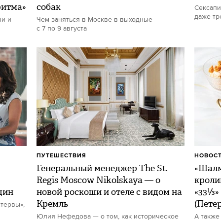
ритма»
собак
Сексапи
даже тр
ни и
Чем заняться в Москве в выходные
с 7 по 9 августа
ПУТЕШЕСТВИЯ
НОВОСТ
Генеральный менеджер The St.
«Шалм
Regis Moscow Nikolskaya — о
кроли
щин
новой роскоши и отеле с видом на
«33⅓»
Кремль
(Пете
тервы»,
Юлия Нефедова — о том, как историческое
А также