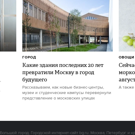
ГОРОД
ОВОЩИ 
Какие здания последних 20 лет
Сейчас
превратили Москву в город
морко
будущего
авгус
,
Рассказываем, как новые бизнес-центры,
А также
р
музеи и студенческие кампусы перевернули
представление о московских улицах
Большой город. Городской интернет-сайт bg.ru. Москва, Петербург и к