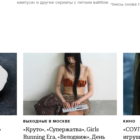
кампуса» и другие сериалы с легким вайбом
Чиксы снова 
ВЫХОДНЫЕ В МОСКВЕ
КИНО
о
«Круто», «Супержатва», Girls
«СОУЛ
Running Era, «Велодвиж», День
игру