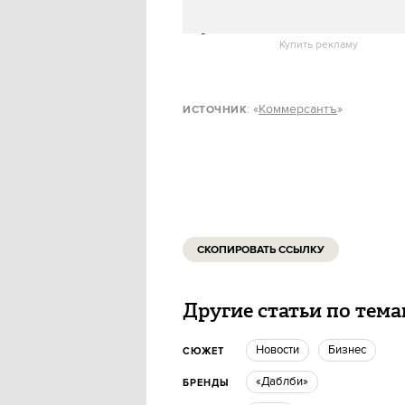
Кроме того, кофейни могут ст
сырья.
Купить рекламу
: «
Коммерсантъ
»
ИСТОЧНИК
СКОПИРОВАТЬ ССЫЛКУ
Другие статьи по тем
новости
бизнес
СЮЖЕТ
«Даблби»
БРЕНДЫ