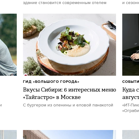
здание становится современным отелем
и сезон
ГИД «БОЛЬШОГО ГОРОДА»
СОБЫТИ
Вкусы Сибири: 6 интересных меню
Куда с
«Тайгастро» в Москве
авгус
и
С бургером из оленины и еловой панакотой
«ИТ-Пик
«Ограби