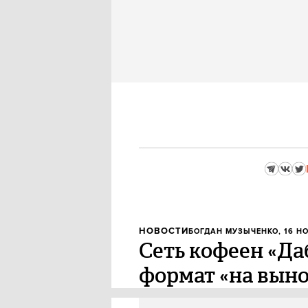
НОВОСТИ
БОГДАН МУЗЫЧЕНКО
, 16 Н
Сеть кофеен «Да
формат «на выно
Из-за высокой конкуренции сре