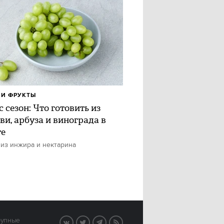
И ФРУКТЫ
 сезон: Что готовить из
ви, арбуза и винограда в
те
 из инжира и нектарина
рупные
VK
Twitter
Telegram
RSS