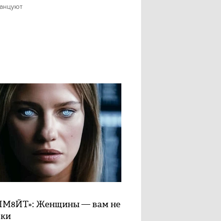
танцуют
М8ЙТ»: Женщины — вам не
шки