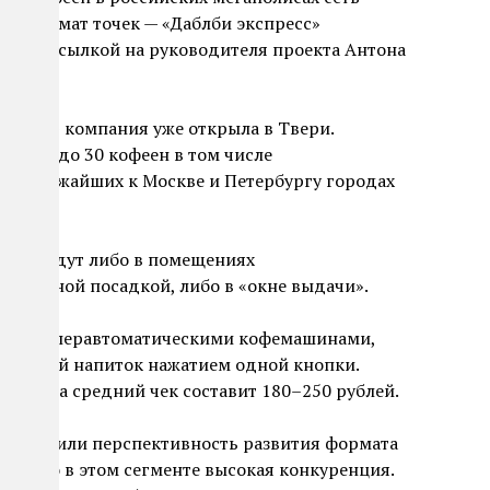
ый формат точек — «Даблби экспресс»
ъ» со ссылкой на руководителя проекта Антона
вынос» компания уже открыла в Твери.
ть еще до 30 кофеен в том числе
 в ближайших к Москве и Петербургу городах
еловек.
есс» будут либо в помещениях
имальной посадкой, либо в «окне выдачи».
ваны суперавтоматическими кофемашинами,
готовый напиток нажатием одной кнопки.
 меню, а средний чек составит 180–250 рублей.
, отметили перспективность развития формата
ли, что в этом сегменте высокая конкуренция.