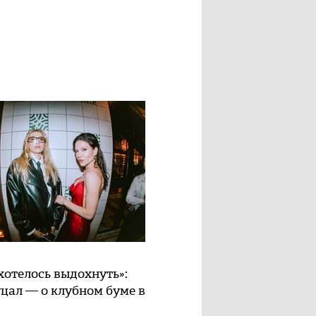
хотелось выдохнуть»:
цал — о клубном буме в