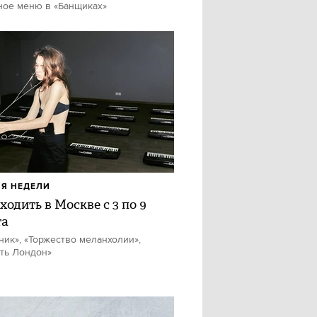
ное меню в «Банщиках»
Я НЕДЕЛИ
ходить в Москве с 3 по 9
та
ник», «Торжество меланхолии»,
ть Лондон»