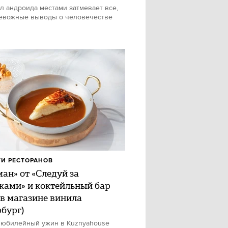
л андроида местами затмевает все,
евожные выводы о человечестве
И РЕСТОРАНОВ
ан» от «Следуй за
ками» и коктейльный бар
 в магазине винила
рбург)
 юбилейный ужин в Kuznyahouse