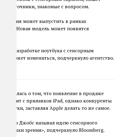
й на источники, знакомые с вопросом.
компания может выпустить в рамках
ok Pro. Новая модель может появится
ие по разработке ноутбука с сенсорным
 еще может измениться, подчеркнуло агентство.
спокоилась о том, что появление в продаже
вытеснит с прилавков iPad, однако конкуренты
ноутбуки, заставляя Apple делать то же самое.
le Стив Джобс называл идею сенсорного
кой точки зрения», подчеркнуло Bloomberg.