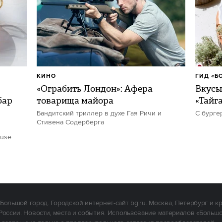
КИНО
ГИД «Б
«Ограбить Лондон»: Афера
Вкусы
бар
товарища майора
«Тайг
Бандитский триллер в духе Гая Ричи и
С бурге
Стивена Содерберга
ouse
Большой город. Городской интернет-сайт bg.ru. Москва, Петербург и к
России. Новости, места и события. Использование материалов «Больш