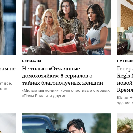
СЕРИАЛЫ
ПУТЕШ
ам не
Не только «Отчаянные
Генер
домохозяйки»: 8 сериалов о
Regis
тайнах благополучных женщин
новой
т все,
стве
Кремл
«Милые магнолии», «Благочестивые стервы»,
«Палм-Рояль» и другие
Юлия Не
здание 