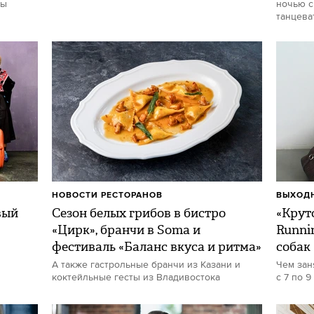
ты
ночью с
танцева
НОВОСТИ РЕСТОРАНОВ
ВЫХОДН
вый
Сезон белых грибов в бистро
«Круто
«Цирк», бранчи в Soma и
Runni
фестиваль «Баланс вкуса и ритма»
собак
А также гастрольные бранчи из Казани и
Чем зан
коктейльные гесты из Владивостока
с 7 по 9