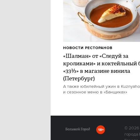
НОВОСТИ РЕСТОРАНОВ
«Шалман» от «Следуй за
кроликами» и коктейльный 
«33⅓» в магазине винила
(Петербург)
А также юбилейный ужин в Kuznyah
и сезонное меню в «Банщиках»
© 2026
18+
города 