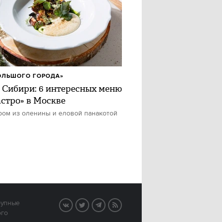
ОЛЬШОГО ГОРОДА»
 Сибири: 6 интересных меню
астро» в Москве
ром из оленины и еловой панакотой
рупные
VK
Twitter
Telegram
RSS
ого