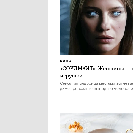
КИНО
«СОУЛМ8ЙТ»: Женщины — в
игрушки
Сексапил андроида местами затмевае
даже тревожные выводы о человече