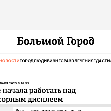
НОВОСТИ
ГОРОД
ЛЮДИ
БИЗНЕС
РАЗВЛЕЧЕНИЯ
ЕДА
СТИ
НВАРЯ 2023 В 16:53
 начала работать над
нсорным дисплеем
уком MacBook с сенсорным экраном, пишет