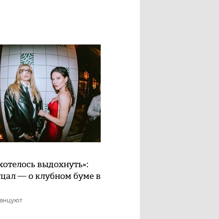
хотелось выдохнуть»:
цал — о клубном буме в
танцуют