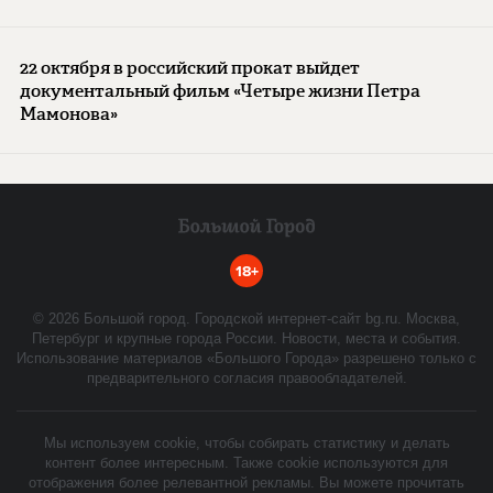
22 октября в российский прокат выйдет
документальный фильм «Четыре жизни Петра
Мамонова»
18+
©
2026
Большой город. Городской интернет-сайт bg.ru. Москва,
Петербург и крупные города России. Новости, места и события.
Использование материалов «Большого Города» разрешено только с
предварительного согласия правообладателей.
Мы используем cookie, чтобы собирать статистику и делать
контент более интересным. Также cookie используются для
отображения более релевантной рекламы. Вы можете прочитать