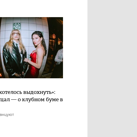
хотелось выдохнуть»:
цал — о клубном буме в
танцуют