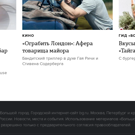
КИНО
ГИД «Б
«Ограбить Лондон»: Афера
Вкусы
бар
товарища майора
«Тайг
Бандитский триллер в духе Гая Ричи и
С бурге
Стивена Содерберга
ouse
Большой город. Городской интернет-сайт bg.ru. Москва, Петербург и к
России. Новости, места и события. Использование материалов «Больш
 разрешено только с предварительного согласия правообладателей.