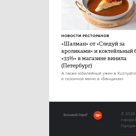
НОВОСТИ РЕСТОРАНОВ
«Шалман» от «Следуй за
кроликами» и коктейльный 
«33⅓» в магазине винила
(Петербург)
А также юбилейный ужин в Kuznyah
и сезонное меню в «Банщиках»
© 2026
18+
города 
Города»