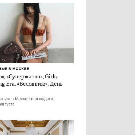
ЫЕ В МОСКВЕ
», «Супержатва», Girls
ng Era, «Велодвиж», День
яться в Москве в выходные
 августа