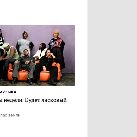
МУЗЫКА
ы недели: Будет ласковый
ь
апах земли