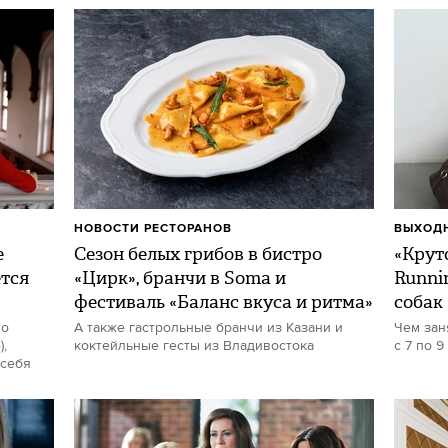
НОВОСТИ РЕСТОРАНОВ
ВЫХОДН
е
Сезон белых грибов в бистро
«Круто
ется
«Цирк», бранчи в Soma и
Runni
фестиваль «Баланс вкуса и ритма»
собак
но
А также гастрольные бранчи из Казани и
Чем зан
,
коктейльные гесты из Владивостока
с 7 по 9
 себя