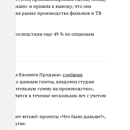
 Продакшн» и пришла к выводу, что она
ренции на рынке производства фильмов и ТВ-
1 % и впоследствии еще 49 % по опционам
.
 «Медиум Кволити Продакн»
сообщил
года. По данным газеты, владелец студии
т «значительную сумму на производство»,
определится в течение нескольких лет с учетом
ыпускает ютьюб-проекты «Что было дальше?»,
о» и другие.