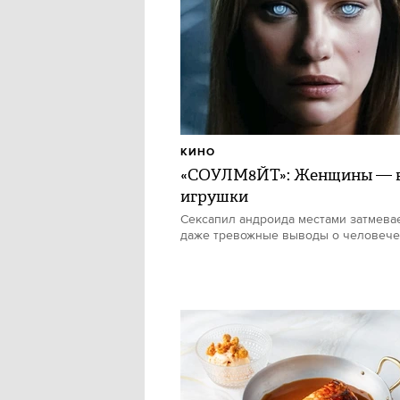
КИНО
«СОУЛМ8ЙТ»: Женщины — в
игрушки
Сексапил андроида местами затмевае
даже тревожные выводы о человече