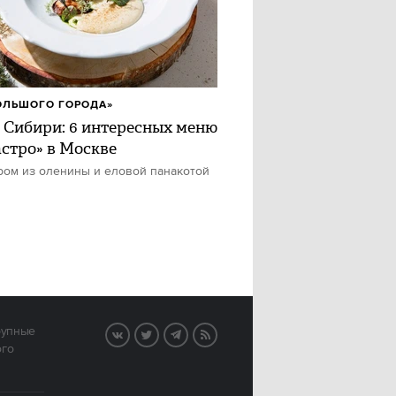
ОЛЬШОГО ГОРОДА»
 Сибири: 6 интересных меню
астро» в Москве
ром из оленины и еловой панакотой
рупные
VK
Twitter
Telegram
RSS
ого