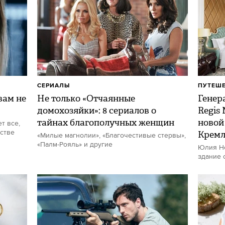
СЕРИАЛЫ
ПУТЕШ
ам не
Не только «Отчаянные
Генер
домохозяйки»: 8 сериалов о
Regis
тайнах благополучных женщин
новой
т все,
стве
Кремл
«Милые магнолии», «Благочестивые стервы»,
«Палм-Рояль» и другие
Юлия Не
здание 