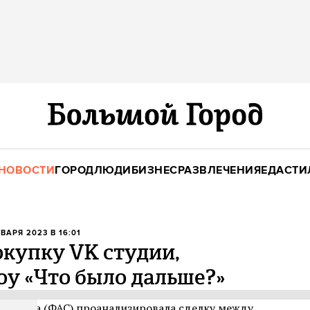
НОВОСТИ
ГОРОД
ЛЮДИ
БИЗНЕС
РАЗВЛЕЧЕНИЯ
ЕДА
СТИ
НВАРЯ 2023 В 16:01
купку VK студии,
у «Что было дальше?»
служба (ФАС) проанализировала сделку между