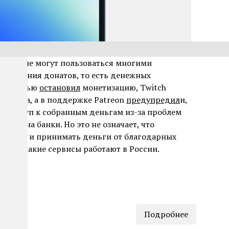
сейчас не могут пользоваться многими
получения донатов, то есть денежных
полностью
остановил
монетизацию, Twitch
а марта, а в поддержке Patreon
предупредил
и,
ь доступ к собранным деньгам из-за проблем
нных на банки. Но это не означает, что
онтент и принимать деньги от благодарных
ваем, какие сервисы работают в России.
Подробнее