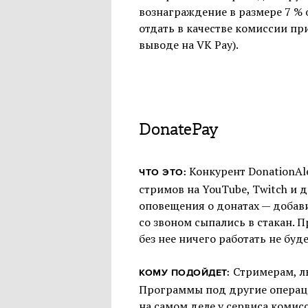
вознаграждение в размере 7 % 
отдать в качестве комиссии пр
выводе на VK Pay).
DonatePay
Конкурент DonationAle
ЧТО ЭТО:
стримов на YouTube, Twitch и 
оповещения о донатах — добав
со звоном сыпались в стакан. 
без нее ничего работать не буде
Стримерам, л
КОМУ ПОДОЙДЕТ:
Программы под другие операци
на самом деле у сервиса комисс