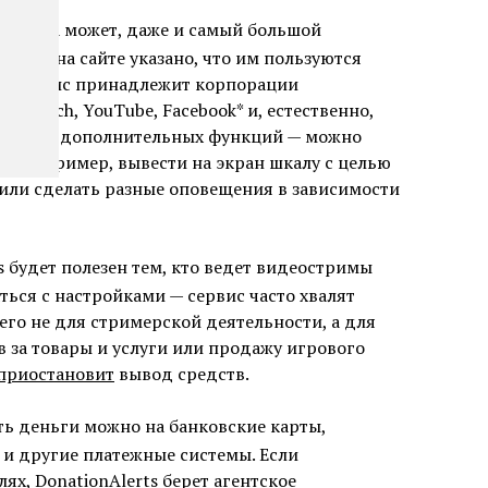
йших, а может, даже и самый большой
атов: на сайте указано, что им пользуются
в. Сервис принадлежит корпорации
а Twitch, YouTube, Facebook* и, естественно,
кте». Из дополнительных функций — можно
я, например, вывести на экран шкалу с целью
или сделать разные оповещения в зависимости
s будет полезен тем, кто ведет видеостримы
ться с настройками — сервис часто хвалят
 его не для стримерской деятельности, а для
 за товары и услуги или продажу игрового
приостановит
вывод средств.
ь деньги можно на банковские карты,
 и другие платежные системы. Если
ях, DonationAlerts берет агентское