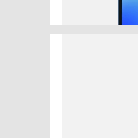
Создатели контента из России 
платформами и сервисами для 
пожертвований. Так, YouTube 
не производит
выплаты с начал
что авторы рискуют не получит
с их выводом и санкций, наложе
возможность монетизировать к
подписчиков закрыта. Рассказы
DonationAlerts