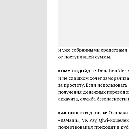
Точно один из крупне
ЧТО ЭТО:
российский сервис по сбору дон
больше 5 миллионов стримеро
VK и работает с трансляциями н
в «Одноклассниках» и «ВКонта
настроить внешний вид под себ
и уже собранными средствами 
Купить рекламу
от поступившей суммы.
DonationAlert
КОМУ ПОДОЙДЕТ:
и не слишком хочет заморачива
за простоту. Если использовать
получения денежных переводов
аккаунта, служба безопасности
Отправит
КАК ВЫВЕСТИ ДЕНЬГИ:
«ЮМани», VK Pay, Qiwi-кошелек
пожертвования приходят в рубл