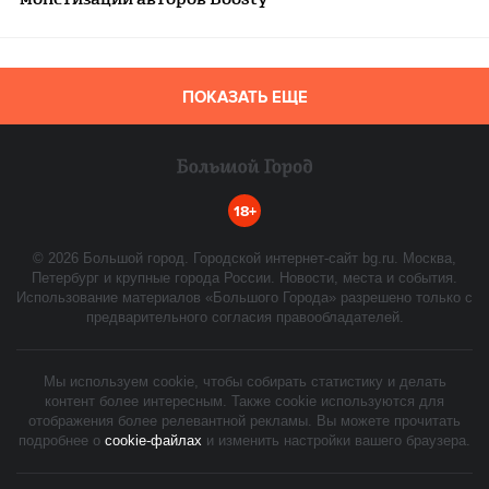
ПОКАЗАТЬ ЕЩЕ
18+
©
2026
Большой город. Городской интернет-сайт bg.ru. Москва,
Петербург и крупные города России. Новости, места и события.
Использование материалов «Большого Города» разрешено только с
предварительного согласия правообладателей.
Мы используем cookie, чтобы собирать статистику и делать
контент более интересным. Также cookie используются для
отображения более релевантной рекламы. Вы можете прочитать
подробнее о
cookie-файлах
и изменить настройки вашего браузера.