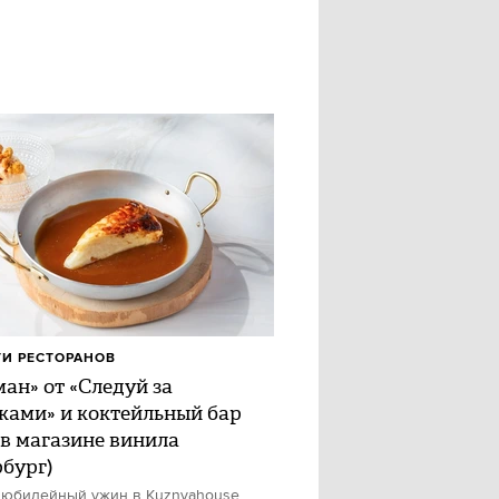
И РЕСТОРАНОВ
ан» от «Следуй за
ками» и коктейльный бар
 в магазине винила
рбург)
 юбилейный ужин в Kuznyahouse