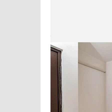
Это студия жилой площадью 8,9
в районе Южное Бутово, пишет
«Домклик».