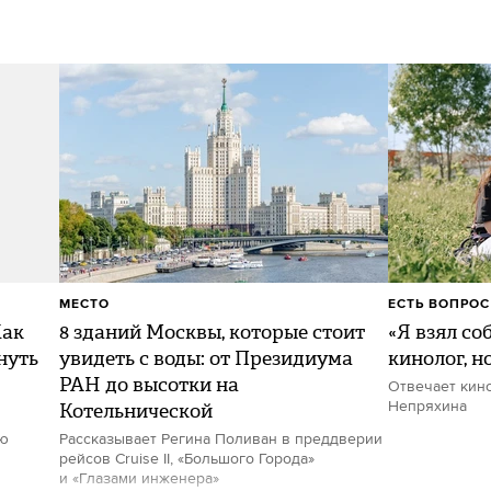
МЕСТО
ЕСТЬ ВОПРОС
Как
8 зданий Москвы, которые стоит
«Я взял со
нуть
увидеть с воды: от Президиума
кинолог, н
РАН до высотки на
Отвечает кин
Котельнической
Непряхина
ию
Рассказывает Регина Поливан в преддверии
рейсов Cruise II, «Большого Города»
и «Глазами инженера»