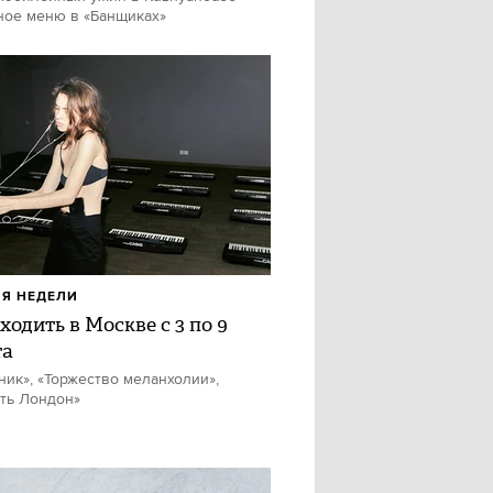
ное меню в «Банщиках»
Я НЕДЕЛИ
ходить в Москве с 3 по 9
та
ник», «Торжество меланхолии»,
ть Лондон»