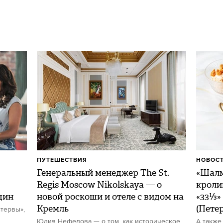
ПУТЕШЕСТВИЯ
НОВОСТ
Генеральный менеджер The St.
«Шалм
Regis Moscow Nikolskaya — о
кроли
щин
новой роскоши и отеле с видом на
«33⅓»
Кремль
(Пете
тервы»,
Юлия Нефедова — о том, как историческое
А также