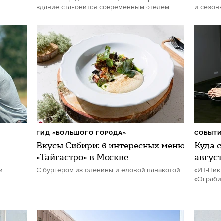
здание становится современным отелем
и сезон
ГИД «БОЛЬШОГО ГОРОДА»
СОБЫТИ
Вкусы Сибири: 6 интересных меню
Куда с
«Тайгастро» в Москве
авгус
и
С бургером из оленины и еловой панакотой
«ИТ-Пик
«Ограби