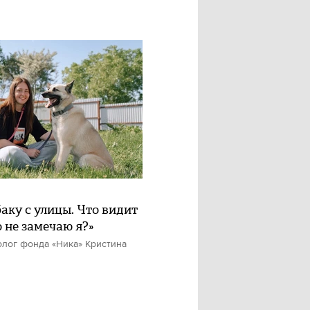
баку с улицы. Что видит
о не замечаю я?»
олог фонда «Ника» Кристина