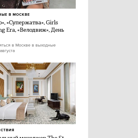
ЫЕ В МОСКВЕ
», «Супержатва», Girls
ng Era, «Велодвиж», День
яться в Москве в выходные
 августа
ЕСТВИЯ