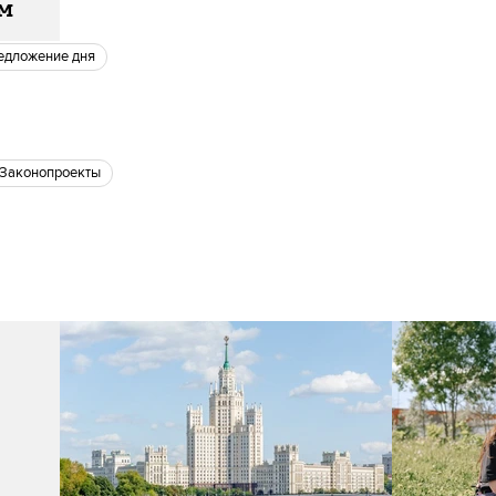
ам
редложение дня
законопроекты