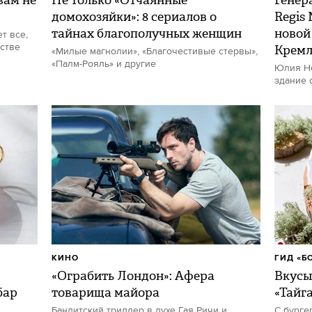
ам не
Не только «Отчаянные
Генер
домохозяйки»: 8 сериалов о
Regis
тайнах благополучных женщин
новой
т все,
стве
Кремл
«Милые магнолии», «Благочестивые стервы»,
«Палм-Рояль» и другие
Юлия Не
здание 
КИНО
ГИД «Б
«Ограбить Лондон»: Афера
Вкусы
бар
товарища майора
«Тайг
Бандитский триллер в духе Гая Ричи и
С бурге