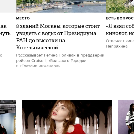
МЕСТО
ЕСТЬ ВОПРОС
Как
8 зданий Москвы, которые стоит
«Я взял со
нуть
увидеть с воды: от Президиума
кинолог, н
РАН до высотки на
Отвечает кин
Котельнической
Непряхина
ию
Рассказывает Регина Поливан в преддверии
рейсов Cruise II, «Большого Города»
и «Глазами инженера»