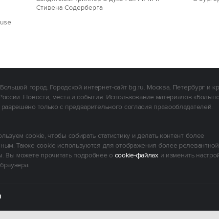
Стивена Содерберга
ouse
Большой город. Городской интернет-сайт bg.ru. Москва, Петербург и к
России. Новости, места и события. Использование материалов «Больш
 разрешено только с предварительного согласия правообладателей.
льзуем cookie, чтобы собирать статистику и делать контент более
ным. Также cookie используются для отображения более релевантной
. Вы можете прочитать подробнее о
cookie-файлах
и изменить настро
браузера.
Ы