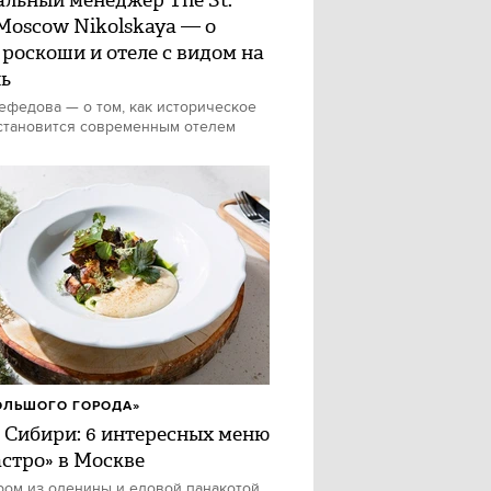
альный менеджер The St.
 Moscow Nikolskaya — о
 роскоши и отеле с видом на
ь
федова — о том, как историческое
становится современным отелем
ОЛЬШОГО ГОРОДА»
 Сибири: 6 интересных меню
астро» в Москве
ром из оленины и еловой панакотой