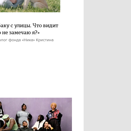
баку с улицы. Что видит
о не замечаю я?»
олог фонда «Ника» Кристина