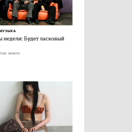
МУЗЫКА
ы недели: Будет ласковый
ь
апах земли