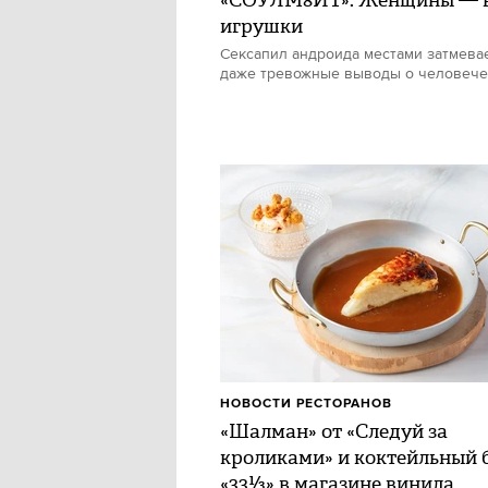
«СОУЛМ8ЙТ»: Женщины — в
игрушки
Сексапил андроида местами затмевае
даже тревожные выводы о человече
НОВОСТИ РЕСТОРАНОВ
«Шалман» от «Следуй за
кроликами» и коктейльный 
«33⅓» в магазине винила