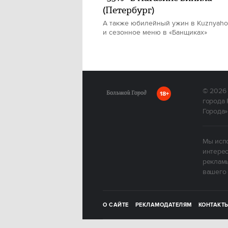
(Петербург)
А также юбилейный ужин в Kuznyah
и сезонное меню в «Банщиках»
© 2026
18+
города 
Города»
Мы испо
интерес
рекламы
вашего 
О САЙТЕ
РЕКЛАМОДАТЕЛЯМ
КОНТАКТ