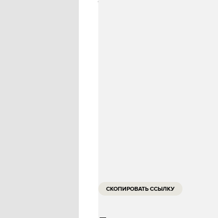
Гусев предложил использовать
семьи — с тремя или четырьмя 
Соответствующий законопроект
Он утверждает, что мера долж
многодетной семьи среди росс
:
ТАСС
ИСТОЧНИК
СКОПИРОВАТЬ ССЫЛКУ