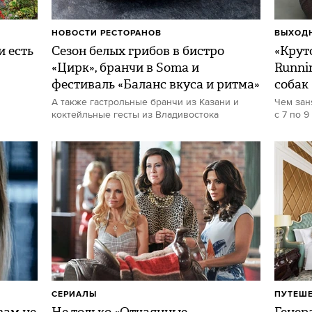
НОВОСТИ РЕСТОРАНОВ
ВЫХОДН
и есть
Сезон белых грибов в бистро
«Круто
«Цирк», бранчи в Soma и
Runni
фестиваль «Баланс вкуса и ритма»
собак
А также гастрольные бранчи из Казани и
Чем зан
коктейльные гесты из Владивостока
с 7 по 9
СЕРИАЛЫ
ПУТЕШ