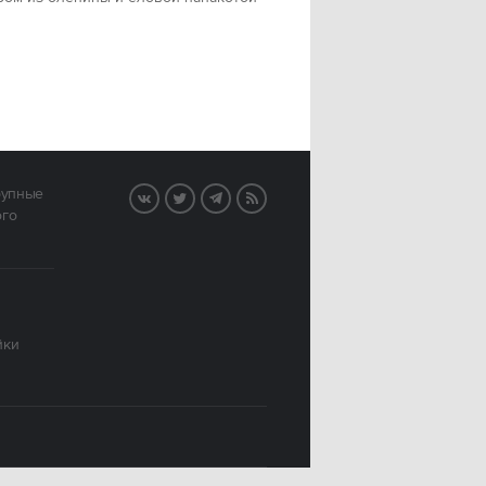
рупные
VK
Twitter
Telegram
RSS
ого
йки