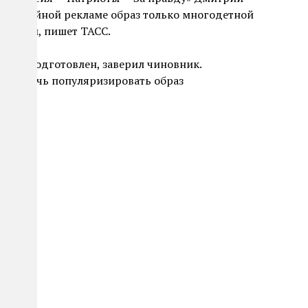
 в семейной рекламе образ только многодетной
детьми, пишет ТАСС.
 уже подготовлен, заверил чиновник.
на помочь популяризировать образ
иян.