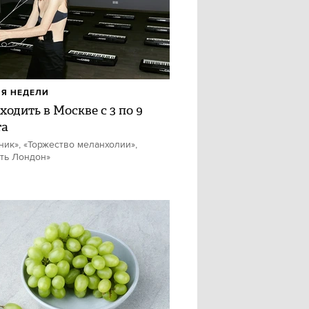
Я НЕДЕЛИ
ходить в Москве с 3 по 9
та
ник», «Торжество меланхолии»,
ть Лондон»