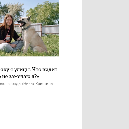
баку с улицы. Что видит
о не замечаю я?»
олог фонда «Ника» Кристина