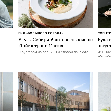
ГИД «БОЛЬШОГО ГОРОДА»
СОБЫТИ
Вкусы Сибири: 6 интересных меню
Куда с
«Тайгастро» в Москве
авгус
и
С бургером из оленины и еловой панакотой
«ИТ-Пик
«Ограби