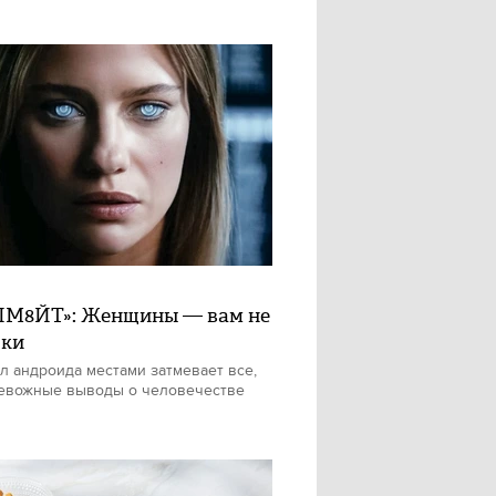
М8ЙТ»: Женщины — вам не
шки
л андроида местами затмевает все,
евожные выводы о человечестве