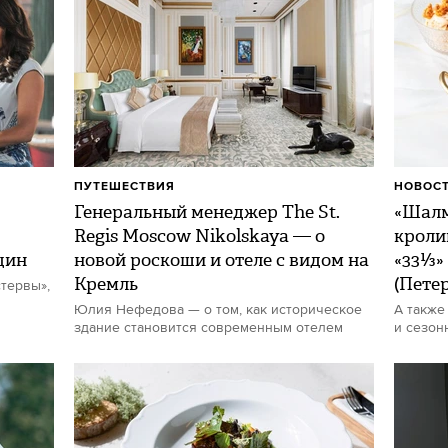
ПУТЕШЕСТВИЯ
НОВОСТ
Генеральный менеджер The St.
«Шалм
Regis Moscow Nikolskaya — о
кроли
щин
новой роскоши и отеле с видом на
«33⅓»
Кремль
(Пете
тервы»,
Юлия Нефедова — о том, как историческое
А также
здание становится современным отелем
и сезон