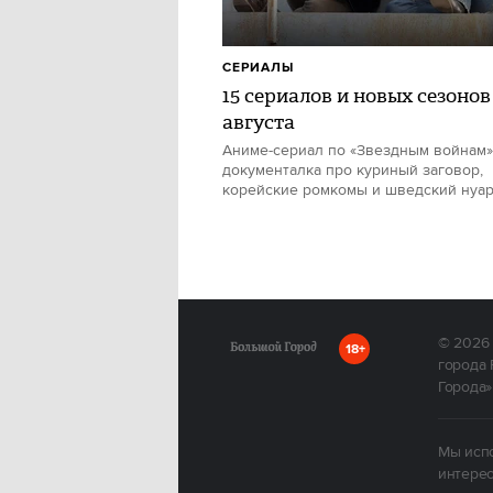
СЕРИАЛЫ
15 сериалов и новых сезонов
августа
Аниме-сериал по «Звездным войнам»
документалка про куриный заговор,
корейские ромкомы и шведский нуа
© 2026
18+
города 
Города»
Мы испо
интерес