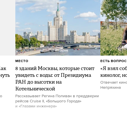
МЕСТО
ЕСТЬ ВОПРОС
Как
8 зданий Москвы, которые стоит
«Я взял со
нуть
увидеть с воды: от Президиума
кинолог, н
РАН до высотки на
Отвечает кин
Котельнической
Непряхина
ию
Рассказывает Регина Поливан в преддверии
рейсов Cruise II, «Большого Города»
и «Глазами инженера»