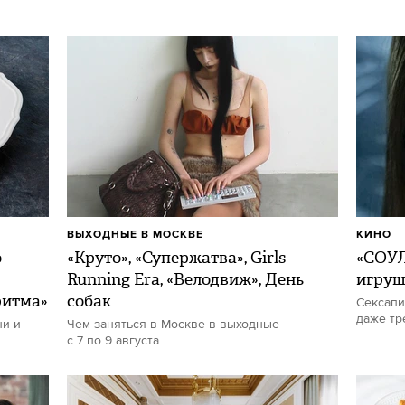
ВЫХОДНЫЕ В МОСКВЕ
КИНО
о
«Круто», «Супержатва», Girls
«СОУЛ
Running Era, «Велодвиж», День
игру
ритма»
собак
Сексапи
даже тр
ни и
Чем заняться в Москве в выходные
с 7 по 9 августа