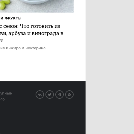
И ФРУКТЫ
 сезон: Что готовить из
ви, арбуза и винограда в
те
 из инжира и нектарина
рупные
VK
Twitter
Telegram
RSS
ого