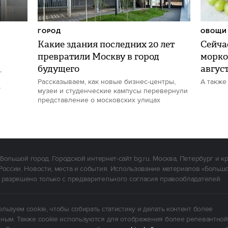
ГОРОД
ОВОЩИ 
Какие здания последних 20 лет
Сейчас
превратили Москву в город
морко
будущего
авгус
,
Рассказываем, как новые бизнес-центры,
А также
р
музеи и студенческие кампусы перевернули
представление о московских улицах
Большой город. Городской интернет-сайт bg.ru. Москва, Петербург и к
России. Новости, места и события. Использование материалов «Больш
 разрешено только с предварительного согласия правообладателей.
льзуем cookie, чтобы собирать статистику и делать контент более
ным. Также cookie используются для отображения более релевантной