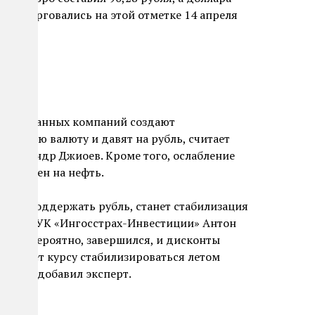
люты торговались на этой отметке 14 апреля
 иностранных компаний создают
ранную валюту и давят на рубль, считает
Александр Джиоев. Кроме того, ослабление
ущих цен на нефть.
г бы поддержать рубль, станет стабилизация
ономист УК «Ингосстрах-Инвестиции» Антон
а газ, вероятно, завершился, и дисконты
 поможет курсу стабилизироваться летом
ША», — добавил эксперт.