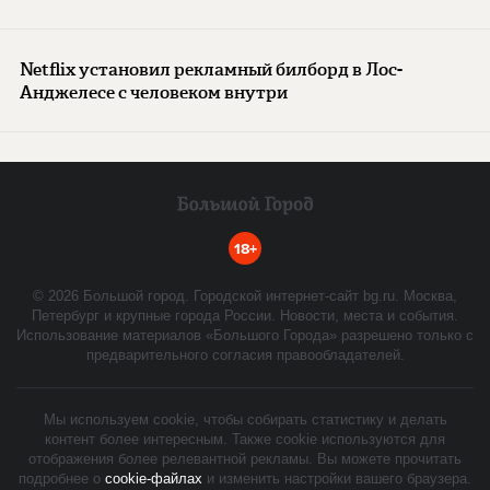
Netflix установил рекламный билборд в Лос-
Анджелесе с человеком внутри
18+
©
2026
Большой город. Городской интернет-сайт bg.ru. Москва,
Петербург и крупные города России. Новости, места и события.
Использование материалов «Большого Города» разрешено только с
предварительного согласия правообладателей.
Мы используем cookie, чтобы собирать статистику и делать
контент более интересным. Также cookie используются для
отображения более релевантной рекламы. Вы можете прочитать
подробнее о
cookie-файлах
и изменить настройки вашего браузера.