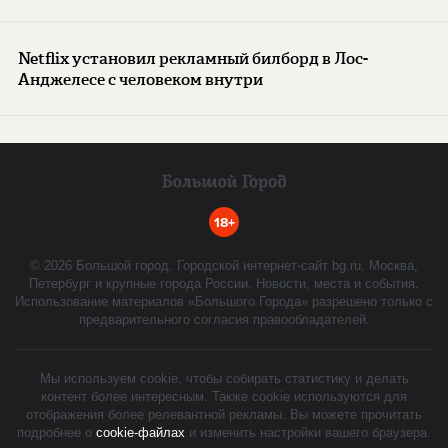
Netflix установил рекламный билборд в Лос-
Анджелесе с человеком внутри
18+
©
2026
Большой город. Городской интернет-сайт bg.ru. Москва,
Петербург и крупные города России. Новости, места и события.
Использование материалов «Большого Города» разрешено только с
предварительного согласия правообладателей.
Мы используем cookie, чтобы собирать статистику и делать
контент более интересным. Также cookie используются для
отображения более релевантной рекламы. Вы можете прочитать
подробнее о
cookie-файлах
и изменить настройки вашего браузера.