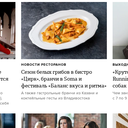
НОВОСТИ РЕСТОРАНОВ
ВЫХОДН
е
Сезон белых грибов в бистро
«Круто
ется
«Цирк», бранчи в Soma и
Runni
фестиваль «Баланс вкуса и ритма»
собак
но
А также гастрольные бранчи из Казани и
Чем зан
,
коктейльные гесты из Владивостока
с 7 по 9
 себя