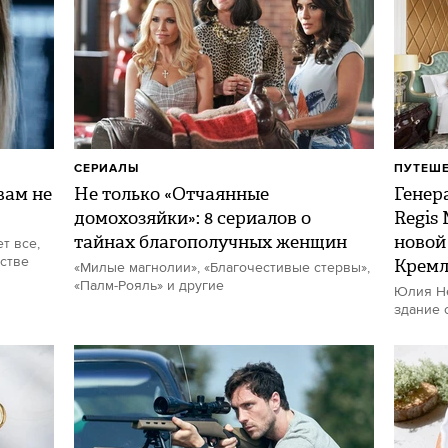
СЕРИАЛЫ
ПУТЕШ
ам не
Не только «Отчаянные
Генер
домохозяйки»: 8 сериалов о
Regis
тайнах благополучных женщин
новой
т все,
стве
Кремл
«Милые магнолии», «Благочестивые стервы»,
«Палм-Рояль» и другие
Юлия Не
здание 