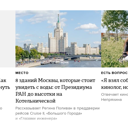
МЕСТО
ЕСТЬ ВОПРОС
Как
8 зданий Москвы, которые стоит
«Я взял со
нуть
увидеть с воды: от Президиума
кинолог, н
РАН до высотки на
Отвечает кин
Котельнической
Непряхина
ию
Рассказывает Регина Поливан в преддверии
рейсов Cruise II, «Большого Города»
и «Глазами инженера»