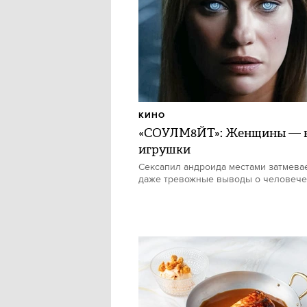
КИНО
«СОУЛМ8ЙТ»: Женщины — в
игрушки
Сексапил андроида местами затмевае
даже тревожные выводы о человече