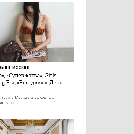
ЫЕ В МОСКВЕ
», «Супержатва», Girls
ng Era, «Велодвиж», День
яться в Москве в выходные
 августа