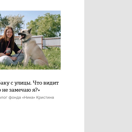
баку с улицы. Что видит
о не замечаю я?»
олог фонда «Ника» Кристина