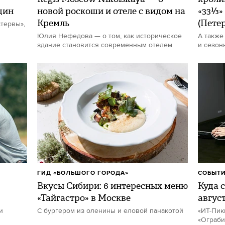
щин
новой роскоши и отеле с видом на
«33⅓»
Кремль
(Пете
тервы»,
Юлия Нефедова — о том, как историческое
А также
здание становится современным отелем
и сезон
ГИД «БОЛЬШОГО ГОРОДА»
СОБЫТИ
Вкусы Сибири: 6 интересных меню
Куда с
«Тайгастро» в Москве
авгус
и
С бургером из оленины и еловой панакотой
«ИТ-Пик
«Ограби