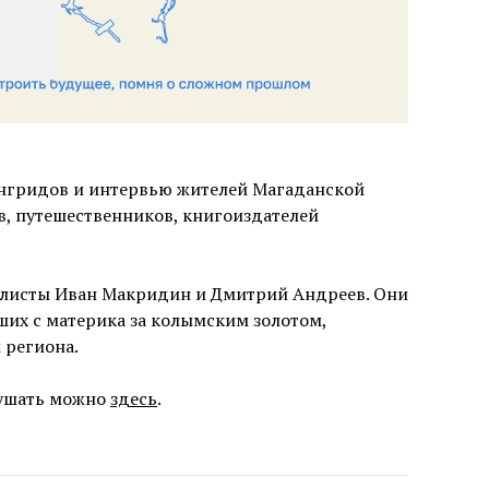
лонгридов и интервью жителей Магаданской
в, путешественников, книгоиздателей
алисты Иван Макридин и Дмитрий Андреев. Они
ших с материка за колымским золотом,
 региона.
лушать можно
здесь
.