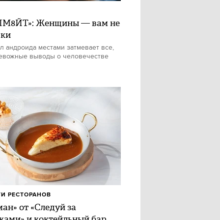
М8ЙТ»: Женщины — вам не
шки
л андроида местами затмевает все,
евожные выводы о человечестве
И РЕСТОРАНОВ
ан» от «Следуй за
ками» и коктейльный бар