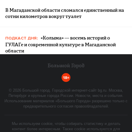
В Магаданской области сломался единственный на
сотни километров вокруг туалет
«Колыма» — восемь историй о
ПОДКАСТ ДНЯ:
ГУЛАГе и современной культуре в Магаданской
области
18+
©
2026
Большой город. Городской интернет-сайт bg.ru. Москва,
Петербург и крупные города России. Новости, места и события.
Использование материалов «Большого Города» разрешено только с
предварительного согласия правообладателей.
Мы используем cookie, чтобы собирать статистику и делать
контент более интересным. Также cookie используются для