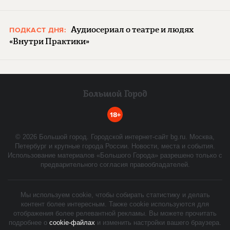
Аудиосериал о театре и людях
ПОДКАСТ ДНЯ:
«Внутри Практики»
18+
©
2026
Большой город. Городской интернет-сайт bg.ru. Москва,
Петербург и крупные города России. Новости, места и события.
Использование материалов «Большого Города» разрешено только с
предварительного согласия правообладателей.
Мы используем cookie, чтобы собирать статистику и делать
контент более интересным. Также cookie используются для
отображения более релевантной рекламы. Вы можете прочитать
подробнее о
cookie-файлах
и изменить настройки вашего браузера.