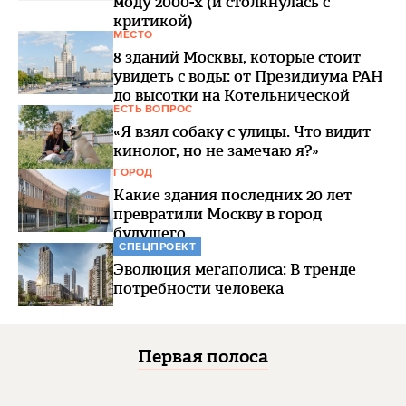
моду 2000-х (и столкнулась с
критикой)
МЕСТО
8 зданий Москвы, которые стоит
увидеть с воды: от Президиума РАН
до высотки на Котельнической
ЕСТЬ ВОПРОС
«Я взял собаку с улицы. Что видит
кинолог, но не замечаю я?»
ГОРОД
Какие здания последних 20 лет
превратили Москву в город
будущего
СПЕЦПРОЕКТ
Эволюция мегаполиса: В тренде
потребности человека
Первая полоса