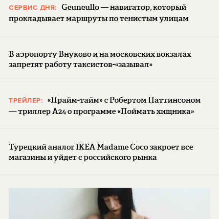
Geuneullo — навигатор, который
СЕРВИС ДНЯ:
прокладывает маршруты по тенистым улицам
В аэропорту Внуково и на московских вокзалах
запретят работу таксистов-«зазывал»
«Прайм-тайм» с Робертом Паттинсоном
ТРЕЙЛЕР:
— триллер A24 о программе «Поймать хищника»
Турецкий аналог IKEA Madame Coco закроет все
магазины и уйдет с российского рынка