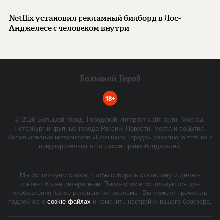
Netflix установил рекламный билборд в Лос-
Анджелесе с человеком внутри
18+
©
2026
Большой город. Городской интернет-сайт bg.ru. Москва,
Петербург и крупные города России. Новости, места и события.
Использование материалов «Большого Города» разрешено только с
предварительного согласия правообладателей.
Мы используем cookie, чтобы собирать статистику и делать
контент более интересным. Также cookie используются для
отображения более релевантной рекламы. Вы можете прочитать
подробнее о
cookie-файлах
и изменить настройки вашего браузера.