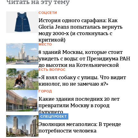
Читать на эту тему
СОЦСЕТИ
История одного сарафана: Как
Gloria Jeans попыталась вернуть
моду 2000-х (и столкнулась с
критикой)
МЕСТО
8 зданий Москвы, которые стоит
увидеть с воды: от Президиума РАН
до высотки на Котельнической
ЕСТЬ ВОПРОС
«Я взял собаку с улицы. Что видит
кинолог, но не замечаю я?»
ГОРОД
Какие здания последних 20 лет
превратили Москву в город
будущего
СПЕЦПРОЕКТ
Эволюция мегаполиса: В тренде
потребности человека