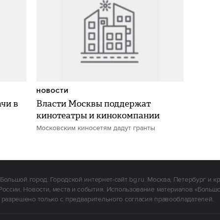
НОВОСТИ
чи в
Власти Москвы поддержат
кинотеатры и кинокомпании
Московским киносетям дадут гранты
Большой город. Городской интернет-сайт bg.ru. Москва, Петербург и к
России. Новости, места и события. Использование материалов «Больш
 разрешено только с предварительного согласия правообладателей.