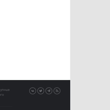
рупные
VK
Twitter
Telegram
RSS
ого