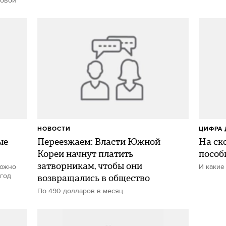
ровой
НОВОСТИ
ЦИФРА 
ые
Переезжаем: Власти Южной
На ск
Кореи начнут платить
пособи
затворникам, чтобы они
можно
И какие
 год
возвращались в общество
По 490 долларов в месяц