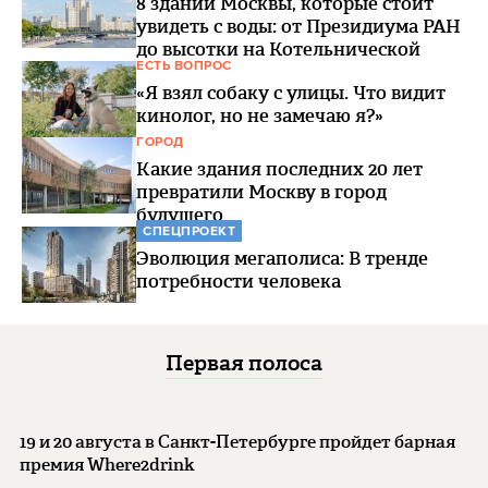
8 зданий Москвы, которые стоит
увидеть с воды: от Президиума РАН
до высотки на Котельнической
ЕСТЬ ВОПРОС
«Я взял собаку с улицы. Что видит
кинолог, но не замечаю я?»
ГОРОД
Какие здания последних 20 лет
превратили Москву в город
будущего
СПЕЦПРОЕКТ
Эволюция мегаполиса: В тренде
потребности человека
Первая полоса
19 и 20 августа в Санкт-Петербурге пройдет барная
премия Where2drink