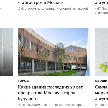
«Тайгастро» в Москве
авгус
и
С бургером из оленины и еловой панакотой
«ИТ-Пик
«Ограби
ГОРОД
ОВОЩИ 
Какие здания последних 20 лет
Сейчас
превратили Москву в город
морко
будущего
авгус
,
Рассказываем, как новые бизнес-центры,
А также
р