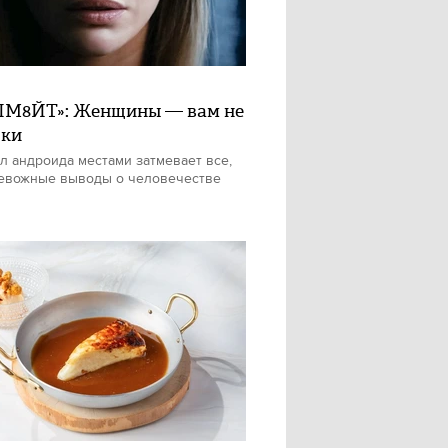
М8ЙТ»: Женщины — вам не
шки
л андроида местами затмевает все,
евожные выводы о человечестве