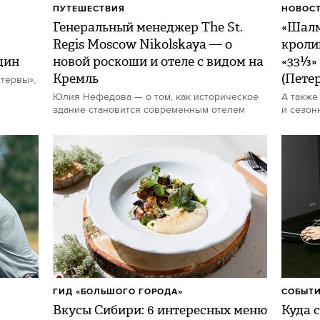
ПУТЕШЕСТВИЯ
НОВОСТ
Генеральный менеджер The St.
«Шалм
Regis Moscow Nikolskaya — о
кроли
щин
новой роскоши и отеле с видом на
«33⅓»
Кремль
(Пете
тервы»,
Юлия Нефедова — о том, как историческое
А также
здание становится современным отелем
и сезон
ГИД «БОЛЬШОГО ГОРОДА»
СОБЫТИ
Вкусы Сибири: 6 интересных меню
Куда с