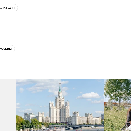
сылка дня
 москвы