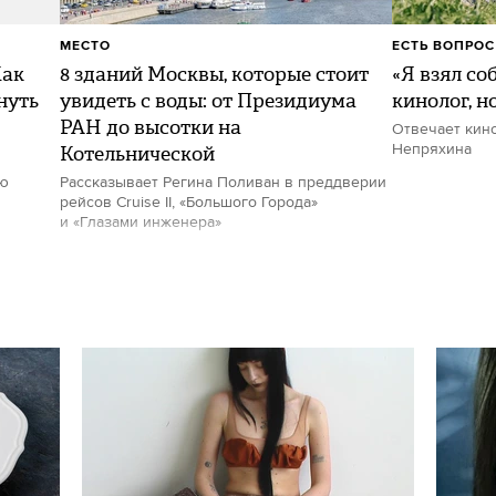
МЕСТО
ЕСТЬ ВОПРОС
Как
8 зданий Москвы, которые стоит
«Я взял со
нуть
увидеть с воды: от Президиума
кинолог, н
РАН до высотки на
Отвечает кин
Котельнической
Непряхина
ию
Рассказывает Регина Поливан в преддверии
рейсов Cruise II, «Большого Города»
и «Глазами инженера»