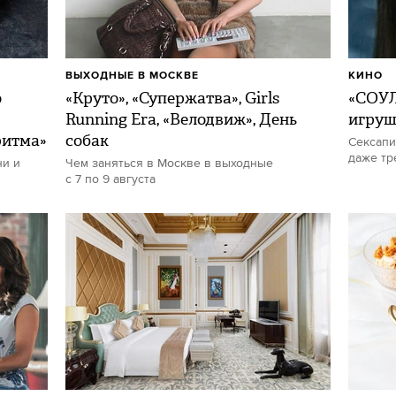
ВЫХОДНЫЕ В МОСКВЕ
КИНО
о
«Круто», «Супержатва», Girls
«СОУЛ
Running Era, «Велодвиж», День
игру
ритма»
собак
Сексапи
даже тр
ни и
Чем заняться в Москве в выходные
с 7 по 9 августа