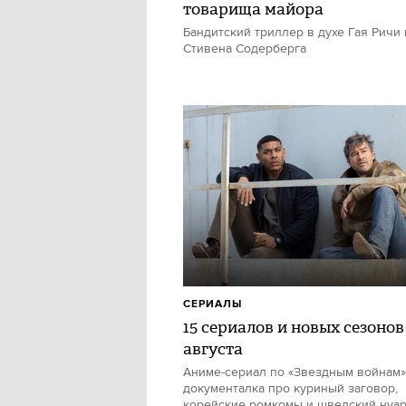
товарища майора
Бандитский триллер в духе Гая Ричи 
Стивена Содерберга
СЕРИАЛЫ
15 сериалов и новых сезонов
августа
Аниме-сериал по «Звездным войнам»
документалка про куриный заговор,
корейские ромкомы и шведский нуа