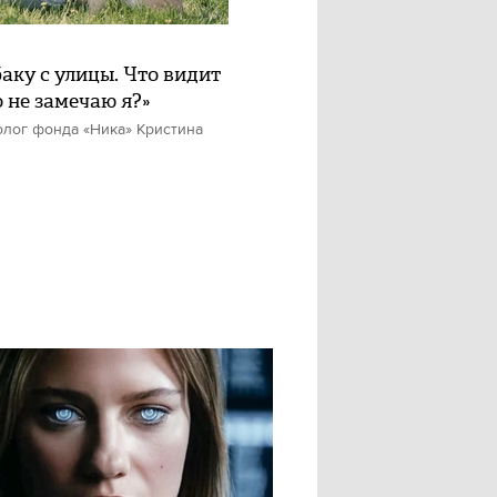
баку с улицы. Что видит
о не замечаю я?»
олог фонда «Ника» Кристина