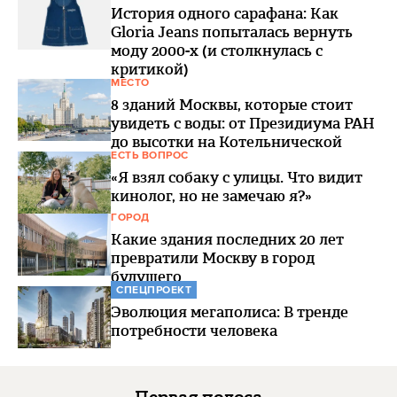
История одного сарафана: Как
Gloria Jeans попыталась вернуть
моду 2000-х (и столкнулась с
критикой)
МЕСТО
8 зданий Москвы, которые стоит
увидеть с воды: от Президиума РАН
до высотки на Котельнической
ЕСТЬ ВОПРОС
«Я взял собаку с улицы. Что видит
кинолог, но не замечаю я?»
ГОРОД
Какие здания последних 20 лет
превратили Москву в город
будущего
СПЕЦПРОЕКТ
Эволюция мегаполиса: В тренде
потребности человека
Первая полоса