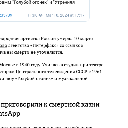
народная артистка России умерла 10 марта
ало
агентство «Интерфакс» со ссылкой
ичины смерти не уточняются.
оскве в 1940 году. Училась в студии при театре
ктором Центрального телевидения СССР с 1961-
ски шоу «Голубой огонек» и музыкальной
 приговорили к смертной казни
atsApp
ачил приговор двум юношам за сообщения