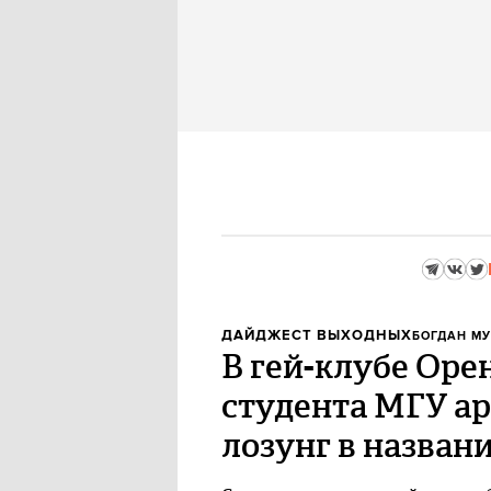
ДАЙДЖЕСТ ВЫХОДНЫХ
БОГДАН М
В гей-клубе Оре
студента МГУ ар
лозунг в названи