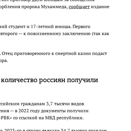
корбления пророка Мухаммеда,
сообщает
издание
ний студент и 17-летний юноша. Первого
 второго — к пожизненному заключению (так как
 Отец приговоренного к смертной казни подаст
ора.
е количество россиян получили
ссийским гражданам 3,7 тысячи видов
ения — в 2022 году документы получили
РБК» со ссылкой на МВД республики.
ь 2023-го в страну въехали 34,7 тысячи граждан