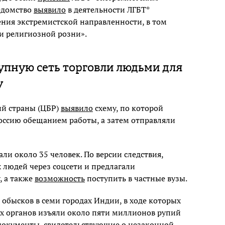
едомство
выявило
в деятельности ЛГБТ*
ния экстремистской направленности, в том
и религиозной розни».
упную сеть торговли людьми для
у
ий страны (ЦБР)
выявило
схему, по которой
оссию обещанием работы, а затем отправляли
и около 35 человек. По версии следствия,
людей через соцсети и предлагали
, а также
возможность
поступить в частные вузы.
 обысков в семи городах Индии, в ходе которых
х органов изъяли около пяти миллионов рупий
е документы, свидетельствующие о незаконной