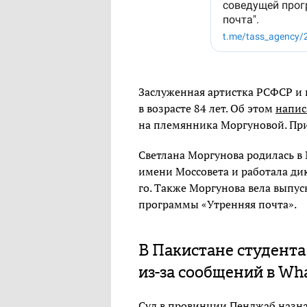
Заслуженная артистка РСФСР и 
в возрасте 84 лет. Об этом
напис
на племянника Моргуновой. Пр
Светлана Моргунова родилась в М
имени Моссовета и работала ди
го. Также Моргунова вела выпу
программы «Утренняя почта».
В Пакистане студента
из-за сообщений в Wh
Суд в провинции Пенджаб назн