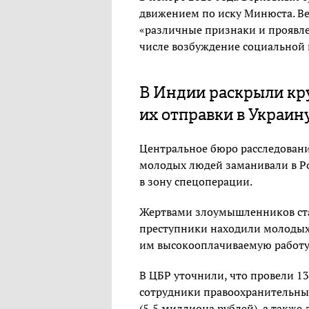
движением по иску Минюста. В
«различные признаки и проявле
числе возбуждение социальной 
В Индии раскрыли кр
их отправки в Украин
Центральное бюро расследован
молодых людей заманивали в Р
в зону спецоперации.
Жертвами злоумышленников стал
преступники находили молодых 
им высокооплачиваемую работу
В ЦБР уточнили, что провели 13
сотрудники правоохранительны
(5,5 миллиона рублей), а такж