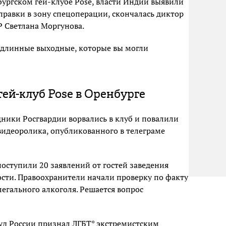
бургском гей-клубе Pose, власти Индии выявили
правки в зону спецоперации, скончалась диктор
 Светлана Моргунова.
 длинные выходные, которые вы могли
гей-клуб Pose в Оренбурге
дники Росгвардии ворвались в клуб и повалили
видеоролика, опубликованного в телеграме
оступили 20 заявлений от гостей заведения
ости. Правоохранители начали проверку по факту
егального алкоголя. Решается вопрос
суд России
признал
ЛГБТ* экстремистским