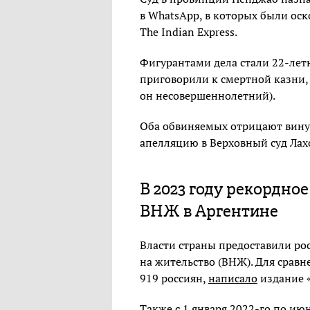
в WhatsApp, в которых были ос
The Indian Express.
Фигурантами дела стали 22-лет
приговорили к смертной казни,
он несовершеннолетний).
Оба обвиняемых отрицают вину.
апелляцию в Верховный суд Лах
В 2023 году рекордно
ВНЖ в Аргентине
Власти страны предоставили ро
на жительство (ВНЖ). Для сравн
919 россиян,
написало
издание «
Также с 1 января 2022-го по июн