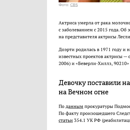
Фото:
CBS
Актриса умерла от рака молочно
с заболеванием с 2015 года. Об
на представителя актрисы Лесли
Доэрти родилась в 1971 году и 
известных проектов актрисы — 
2006) и «Беверли-Хиллз, 90210»
Девочку поставили на 
на Вечном огне
По
данным
прокуратуры Подмоск
По факту произошедшего След
статьи
354.1 УК РФ (реабилитац