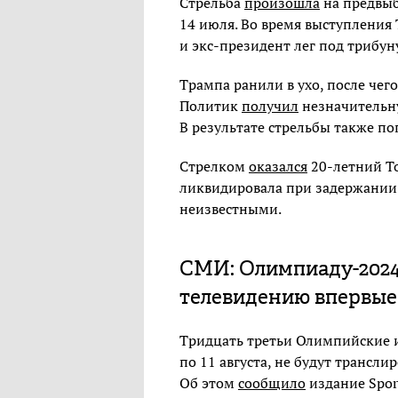
Стрельба
произошла
на предвыб
14 июля. Во время выступления 
и экс-президент лег под трибун
Трампа ранили в ухо, после чего
Политик
получил
незначительну
В результате стрельбы также по
Стрелком
оказался
20-летний То
ликвидировала при задержании
неизвестными.
СМИ: Олимпиаду-2024
телевидению впервые 
Тридцать третьи Олимпийские и
по 11 августа, не будут трансл
Об этом
сообщило
издание Sport