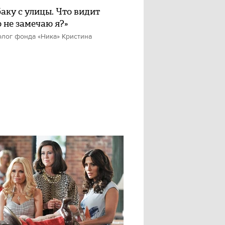
баку с улицы. Что видит
о не замечаю я?»
олог фонда «Ника» Кристина