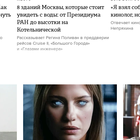
Как
8 зданий Москвы, которые стоит
«Я взял со
нуть
увидеть с воды: от Президиума
кинолог, н
РАН до высотки на
Отвечает кин
Котельнической
Непряхина
ию
Рассказывает Регина Поливан в преддверии
рейсов Cruise II, «Большого Города»
и «Глазами инженера»