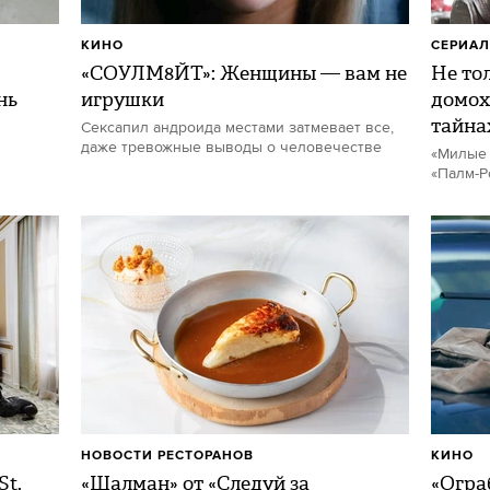
КИНО
СЕРИА
«СОУЛМ8ЙТ»: Женщины — вам не
Не то
нь
игрушки
домох
тайна
Сексапил андроида местами затмевает все,
даже тревожные выводы о человечестве
«Милые 
«Палм-Р
НОВОСТИ РЕСТОРАНОВ
КИНО
St.
«Шалман» от «Следуй за
«Огра