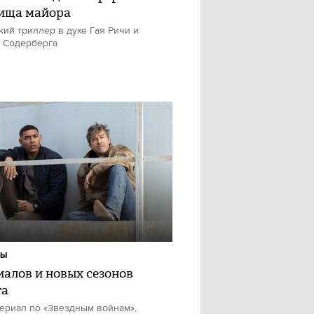
ища майора
кий триллер в духе Гая Ричи и
 Содерберга
ЛЫ
риалов и новых сезонов
та
ериал по «Звездным войнам»,