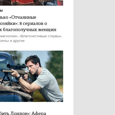
ЛЫ
лько «Отчаянные
озяйки»: 8 сериалов о
х благополучных женщин
магнолии», «Благочестивые стервы»,
ояль» и другие
бить Лондон»: Афера