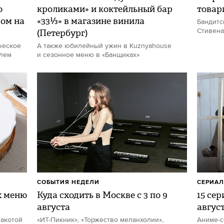
о
кроликами» и коктейльный бар
товар
дом на
«33⅓» в магазине винила
Бандитс
(Петербург)
Стивена
ческое
А также юбилейный ужин в Kuznyahouse
елем
и сезонное меню в «Банщиках»
СОБЫТИЯ НЕДЕЛИ
СЕРИА
х меню
Куда сходить в Москве с 3 по 9
15 се
августа
авгус
накотой
«ИТ-Пикник», «Торжество меланхолии»,
Аниме-с