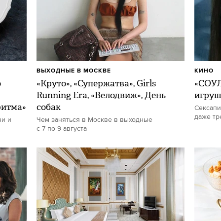
ВЫХОДНЫЕ В МОСКВЕ
КИНО
о
«Круто», «Супержатва», Girls
«СОУЛ
Running Era, «Велодвиж», День
игру
ритма»
собак
Сексапи
даже тр
ни и
Чем заняться в Москве в выходные
с 7 по 9 августа