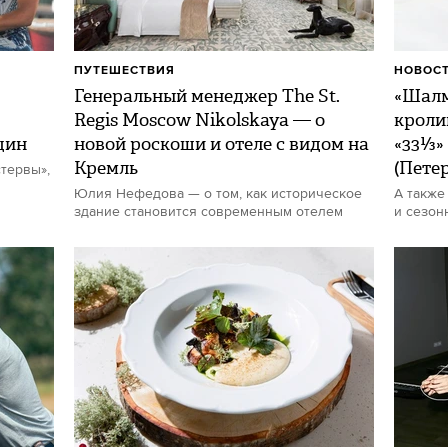
ПУТЕШЕСТВИЯ
НОВОСТ
Генеральный менеджер The St.
«Шалм
Regis Moscow Nikolskaya — о
кроли
щин
новой роскоши и отеле с видом на
«33⅓»
Кремль
(Пете
тервы»,
Юлия Нефедова — о том, как историческое
А также
здание становится современным отелем
и сезон