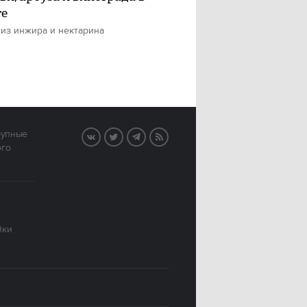
те
 из инжира и нектарина
рупные
VK
Twitter
Telegram
RSS
ого
йки