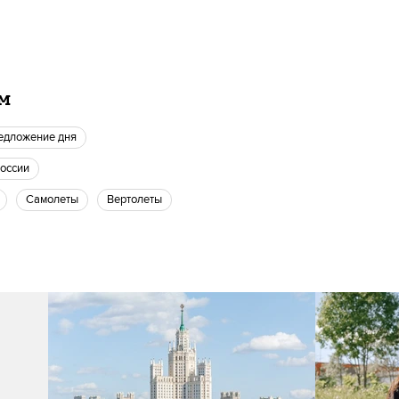
ам
редложение дня
России
Самолеты
вертолеты