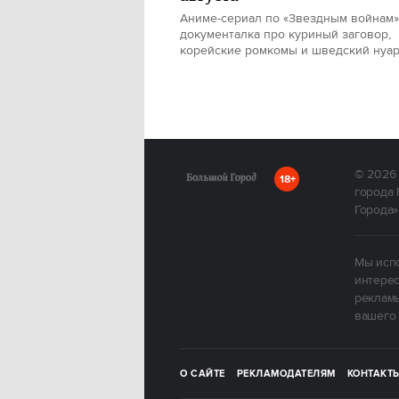
Аниме-сериал по «Звездным войнам»
документалка про куриный заговор,
корейские ромкомы и шведский нуа
© 2026
18+
города 
Города»
Мы испо
интерес
рекламы
вашего 
О САЙТЕ
РЕКЛАМОДАТЕЛЯМ
КОНТАКТ