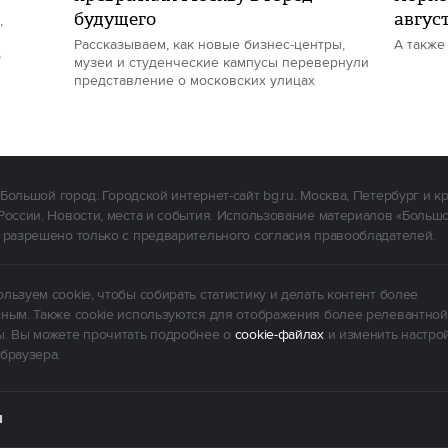
будущего
авгус
,
Рассказываем, как новые бизнес-центры,
А также
р
музеи и студенческие кампусы перевернули
представление о московских улицах
Большой город. Городской интернет-сайт bg.ru. Москва, Петербург и к
России. Новости, места и события. Использование материалов «Больш
 разрешено только с предварительного согласия правообладателей.
льзуем cookie, чтобы собирать статистику и делать контент более
ным. Также cookie используются для отображения более релевантной
. Вы можете прочитать подробнее о
cookie-файлах
и изменить настро
браузера.
Ы