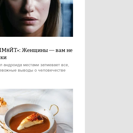
М8ЙТ»: Женщины — вам не
шки
л андроида местами затмевает все,
евожные выводы о человечестве