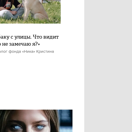
баку с улицы. Что видит
о не замечаю я?»
олог фонда «Ника» Кристина