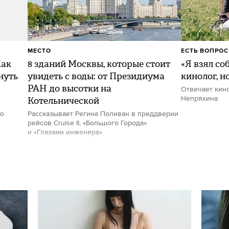
МЕСТО
ЕСТЬ ВОПРОС
Как
8 зданий Москвы, которые стоит
«Я взял со
нуть
увидеть с воды: от Президиума
кинолог, н
РАН до высотки на
Отвечает кин
Котельнической
Непряхина
ию
Рассказывает Регина Поливан в преддверии
рейсов Cruise II, «Большого Города»
и «Глазами инженера»