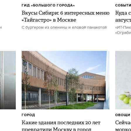
ГИД «БОЛЬШОГО ГОРОДА»
СОБЫТИ
Вкусы Сибири: 6 интересных меню
Куда с
«Тайгастро» в Москве
авгус
и
С бургером из оленины и еловой панакотой
«ИТ-Пик
«Ограби
ГОРОД
ОВОЩИ 
Какие здания последних 20 лет
Сейчас
превратили Москву в город
морко