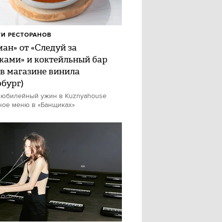
И РЕСТОРАНОВ
ан» от «Следуй за
ками» и коктейльный бар
 в магазине винила
рбург)
 юбилейный ужин в Kuznyahouse
ное меню в «Банщиках»