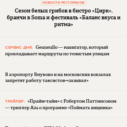
НОВОСТИ РЕСТОРАНОВ
Сезон белых грибов в бистро «Цирк»,
бранчи в Soma и фестиваль «Баланс вкуса и
ритма»
Geuneullo — навигатор, который
СЕРВИС ДНЯ:
прокладывает маршруты по тенистым улицам
В аэропорту Внуково и на московских вокзалах
запретят работу таксистов-«зазывал»
«Прайм-тайм» с Робертом Паттинсоном
ТРЕЙЛЕР:
— триллер A24 о программе «Поймать хищника»