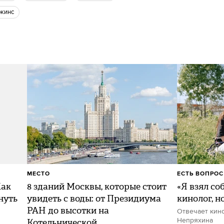
ркинс
МЕСТО
ЕСТЬ ВОПРОС
Как
8 зданий Москвы, которые стоит
«Я взял со
нуть
увидеть с воды: от Президиума
кинолог, н
РАН до высотки на
Отвечает кин
Котельнической
Непряхина