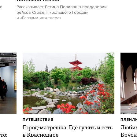
ию
Рассказывает Регина Поливан в преддверии
рейсов Cruise II, «Большого Города»
и «Глазами инженера»
ПУТЕШЕСТВИЯ
ПЛЕЙЛ
Город-матрешка: Где гулять и есть
Любим
то:
в Краснодаре
Брусн