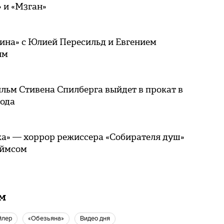
 и «М3ган»
ина» с Юлией Пересильд и Евгением
ым
льм Стивена Спилберга выйдет в прокат в
года
ка» — хоррор режиссера «Собирателя душ»
еймсом
ам
йлер
«Обезьяна»
Видео дня