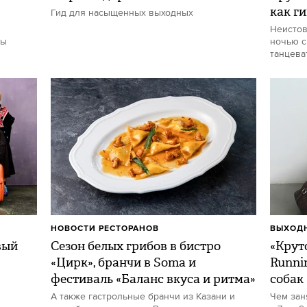
как г
Гид для насыщенных выходных
Неистов
ты
ночью с
танцева
НОВОСТИ РЕСТОРАНОВ
ВЫХОДН
вый
Сезон белых грибов в бистро
«Круто
«Цирк», бранчи в Soma и
Runni
фестиваль «Баланс вкуса и ритма»
собак
А также гастрольные бранчи из Казани и
Чем зан