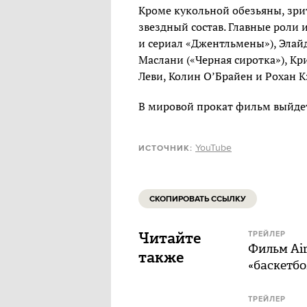
Кроме кукольной обезьяны, зри
звездный состав. Главные роли
и сериал «Джентльмены»), Элайд
Маслани («Черная сиротка»), Кр
Леви, Колин О’Брайен и Рохан 
В мировой прокат фильм выйдет
YouTube
ИСТОЧНИК:
СКОПИРОВАТЬ ССЫЛКУ
Читайте
ТРЕЙЛЕР
Фильм Air
также
«баскетб
ТРЕЙЛЕР