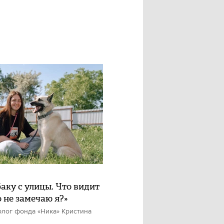
баку с улицы. Что видит
о не замечаю я?»
олог фонда «Ника» Кристина