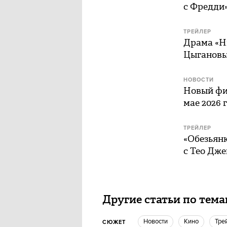
с Фредди»
ТРЕЙЛЕР
Драма «Н
Цыганов
НОВОСТИ
Новый фи
мае 2026 
ТРЕЙЛЕР
«Обезьян
с Тео Дж
Другие статьи по тем
новости
кино
Тре
СЮЖЕТ