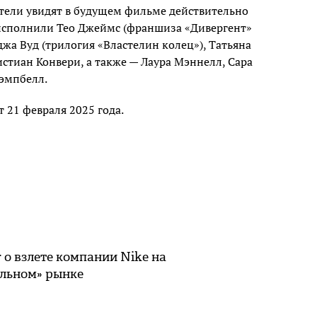
тели увидят в будущем фильме действительно
 исполнили Тео Джеймс (франшиза «Дивергент»
жа Вуд (трилогия «Властелин колец»), Татьяна
истиан Конвери, а также — Лаура Мэннелл, Сара
Кэмпбелл.
 21 февраля 2025 года.
 о взлете компании Nike на
ольном» рынке