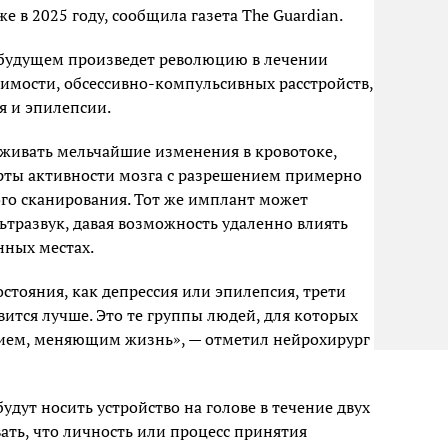
е в 2025 году, сообщила газета The Guardian.
 будущем произведет революцию в лечении
симости, обсессивно-компульсивных расстройств,
я и эпилепсии.
живать мельчайшие изменения в кровотоке,
рты активности мозга с разрешением примерно
ого сканирования. Тот же имплант может
ьтразвук, давая возможность удаленно влиять
нных местах.
остояния, как депрессия или эпилепсия, трети
вится лучше. Это те группы людей, для которых
нием, меняющим жизнь», — отметил нейрохирург
дут носить устройство на голове в течение двух
вать, что личность или процесс принятия