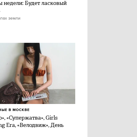
ы недели: Будет ласковый
ь
апах земли
ЫЕ В МОСКВЕ
», «Супержатва», Girls
ng Era, «Велодвиж», День