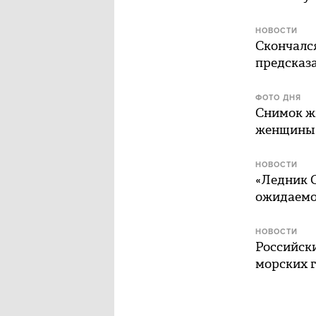
НОВОСТИ
Скончался
предсказа
ФОТО ДНЯ
Снимок жи
женщины
НОВОСТИ
«Ледник С
ожидаемо
НОВОСТИ
Российски
морских г