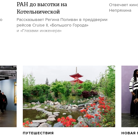
РАН до высотки на
Отвечает кин
Котельнической
Непряхина
ию
Рассказывает Регина Поливан в преддверии
рейсов Cruise II, «Большого Города»
и «Глазами инженера»
ПУТЕШЕСТВИЯ
НОВАЯ 