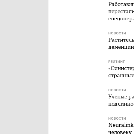
Работающ
перестали
спецопер
НОВОСТИ
Растител
деменции
РЕЙТИНГ
«Синистер
страшные
НОВОСТИ
Ученые ра
подлинно
НОВОСТИ
Neuralin
человеку