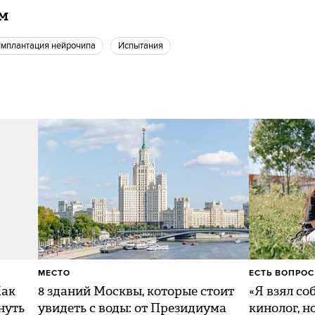
ам
имплантация нейрочипа
Испытания
МЕСТО
ЕСТЬ ВОПРОС
Как
8 зданий Москвы, которые стоит
«Я взял со
нуть
увидеть с воды: от Президиума
кинолог, н