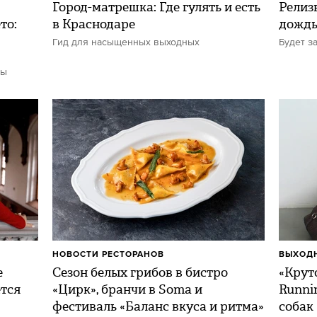
Город-матрешка: Где гулять и есть
Релиз
то:
в Краснодаре
дожд
Гид для насыщенных выходных
Будет з
ты
НОВОСТИ РЕСТОРАНОВ
ВЫХОДН
е
Сезон белых грибов в бистро
«Круто
ется
«Цирк», бранчи в Soma и
Runni
фестиваль «Баланс вкуса и ритма»
собак