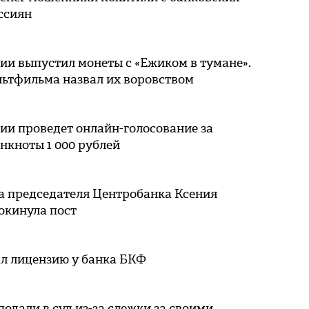
ссиян
ии выпустил монеты с «Ежиком в тумане».
льтфильма назвал их воровством
ии проведет онлайн-голосование за
нкноты 1 000 рублей
а председателя Центробанка Ксения
окинула пост
ал лицензию у банка БКФ
подали в суд из-за слежки за своими