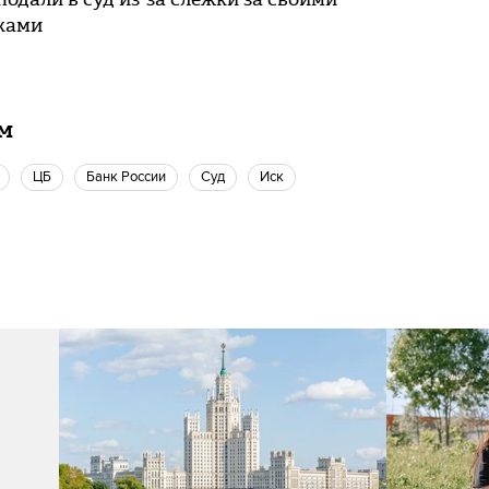
ками
ам
ЦБ
Банк России
Суд
Иск