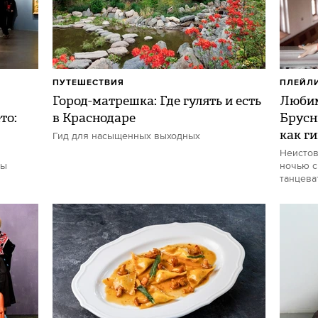
ПУТЕШЕСТВИЯ
ПЛЕЙЛ
Город-матрешка: Где гулять и есть
Любим
то:
в Краснодаре
Брусн
как г
Гид для насыщенных выходных
Неистов
ты
ночью с
танцева