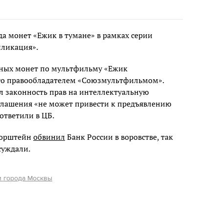
да монет «Ежик в тумане» в рамках серии
пликация».
тных монет по мультфильму «Ежик
его правообладателем «Союзмультфильмом».
ал законность прав на интеллектуальную
оглашения «не может привести к предъявлению
ответили в ЦБ.
Норштейн
обвинил
Банк России в воровстве, так
суждали.
 города Москвы