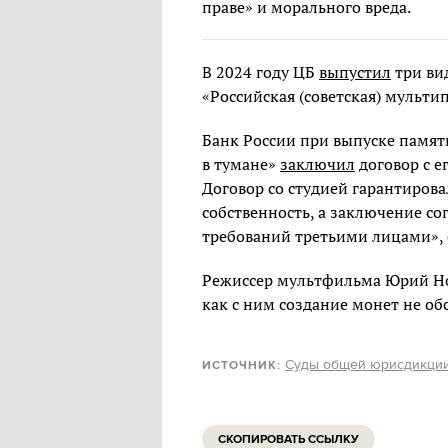
праве» и морального вреда.
В 2024 году ЦБ
выпустил
три ви
«Российская (советская) мульти
Банк России при выпуске памя
в тумане»
заключил
договор с 
Договор со студией гарантиров
собственность, а заключение с
требований третьими лицами», 
Режиссер мультфильма Юрий 
как с ним создание монет не об
Суды общей юрисдикции
ИСТОЧНИК:
СКОПИРОВАТЬ ССЫЛКУ