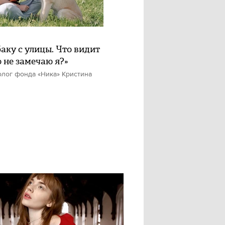
баку с улицы. Что видит
о не замечаю я?»
олог фонда «Ника» Кристина