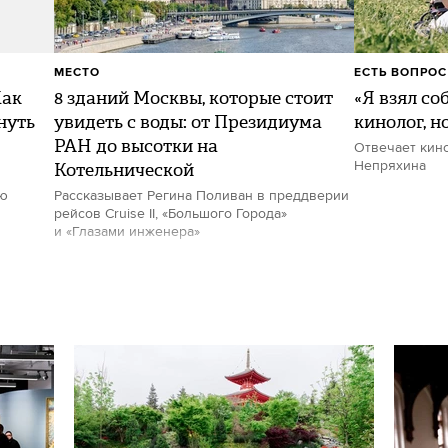
МЕСТО
ЕСТЬ ВОПРОС
Как
8 зданий Москвы, которые стоит
«Я взял со
нуть
увидеть с воды: от Президиума
кинолог, н
РАН до высотки на
Отвечает кин
Котельнической
Непряхина
ию
Рассказывает Регина Поливан в преддверии
рейсов Cruise II, «Большого Города»
и «Глазами инженера»