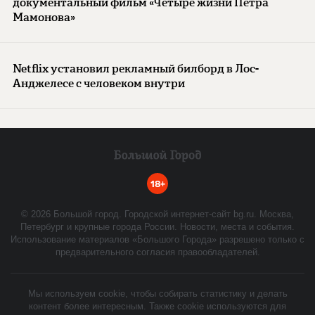
документальный фильм «Четыре жизни Петра
Мамонова»
Netflix установил рекламный билборд в Лос-
Анджелесе с человеком внутри
18+
©
2026
Большой город. Городской интернет-сайт bg.ru. Москва,
Петербург и крупные города России. Новости, места и события.
Использование материалов «Большого Города» разрешено только с
предварительного согласия правообладателей.
Мы используем cookie, чтобы собирать статистику и делать
контент более интересным. Также cookie используются для