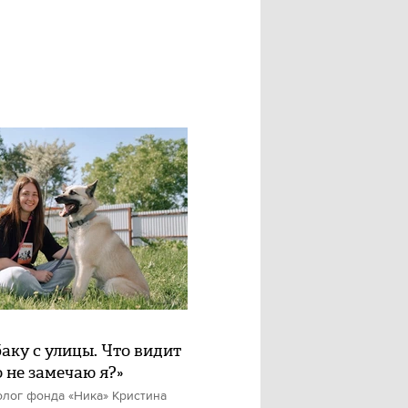
баку с улицы. Что видит
о не замечаю я?»
олог фонда «Ника» Кристина