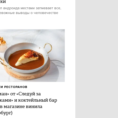
шки
л андроида местами затмевает все,
евожные выводы о человечестве
И РЕСТОРАНОВ
ан» от «Следуй за
ками» и коктейльный бар
 в магазине винила
рбург)