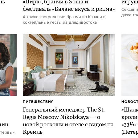
нь
«Цирк», бранчи в Soma и
игру
фестиваль «Баланс вкуса и ритма»
Сексапи
даже тр
А также гастрольные бранчи из Казани и
коктейльные гесты из Владивостока
ПУТЕШЕСТВИЯ
НОВОСТ
Генеральный менеджер The St.
«Шалм
Regis Moscow Nikolskaya — о
кроли
щин
новой роскоши и отеле с видом на
«33⅓»
Кремль
(Пете
тервы»,