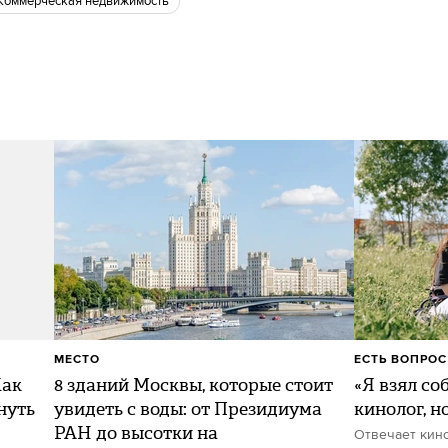
коммерческая недвижимость
МЕСТО
ЕСТЬ ВОПРОС
Как
8 зданий Москвы, которые стоит
«Я взял со
нуть
увидеть с воды: от Президиума
кинолог, н
РАН до высотки на
Отвечает кин