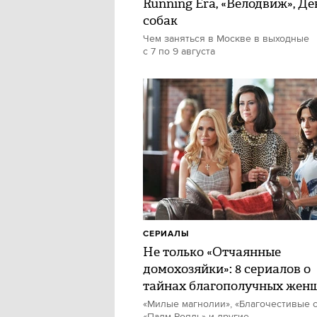
Running Era, «Велодвиж», Де
собак
Чем заняться в Москве в выходные
с 7 по 9 августа
СЕРИАЛЫ
Не только «Отчаянные
домохозяйки»: 8 сериалов о
тайнах благополучных жен
«Милые магнолии», «Благочестивые с