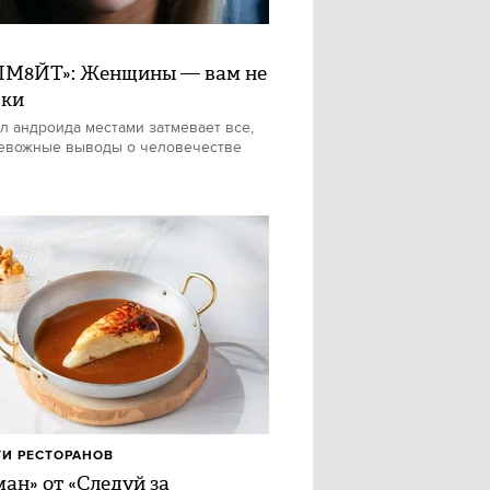
М8ЙТ»: Женщины — вам не
шки
л андроида местами затмевает все,
евожные выводы о человечестве
И РЕСТОРАНОВ
ан» от «Следуй за