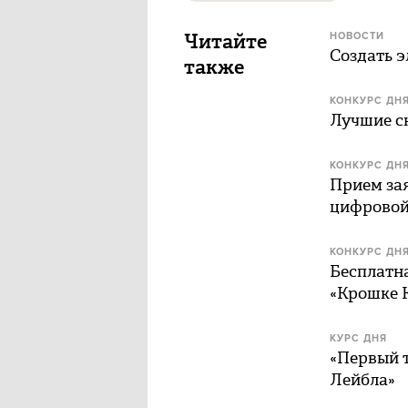
Читайте
НОВОСТИ
Создать э
также
КОНКУРС ДН
Лучшие с
КОНКУРС ДН
Прием зая
цифровой
КОНКУРС ДН
Бесплатна
«Крошке 
КУРС ДНЯ
«Первый т
Лейбла»