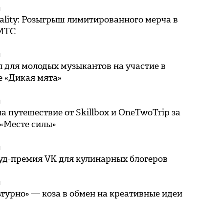
Я
ality: Розыгрыш лимитированного мерча в
 МТС
Я
 для молодых музыкантов на участие в
е «Дикая мята»
Я
на путешествие от Skillbox и OneTwoTrip за
 «Месте силы»
Я
уд-премия VK для кулинарных блогеров
Я
турно» — коза в обмен на креативные идеи