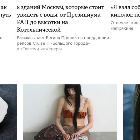
Как
8 зданий Москвы, которые стоит
«Я взял со
нуть
увидеть с воды: от Президиума
кинолог, н
РАН до высотки на
Отвечает кин
Котельнической
Непряхина
ию
Рассказывает Регина Поливан в преддверии
рейсов Cruise II, «Большого Города»
и «Глазами инженера»