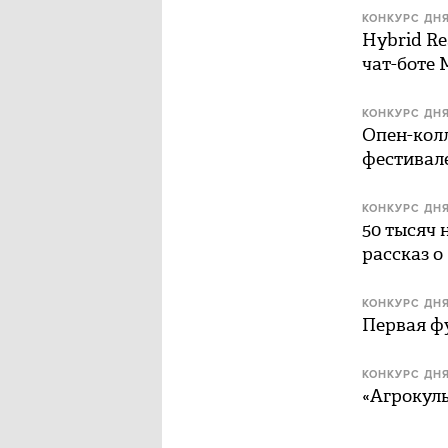
КОНКУРС ДН
Hybrid Re
чат-боте
КОНКУРС ДН
Опен-колл
фестивал
КОНКУРС ДН
50 тысяч 
рассказ о
КОНКУРС ДН
Первая ф
КОНКУРС ДН
«Агрокуль