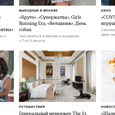
ВЫХОДНЫЕ В МОСКВЕ
КИНО
о
«Круто», «Супержатва», Girls
«СОУЛ
Running Era, «Велодвиж», День
игру
ритма»
собак
Сексапи
даже тр
ни и
Чем заняться в Москве в выходные
с 7 по 9 августа
ПУТЕШЕСТВИЯ
НОВОСТ
Генеральный менеджер The St.
«Шалм