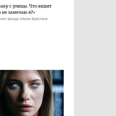
баку с улицы. Что видит
о не замечаю я?»
олог фонда «Ника» Кристина