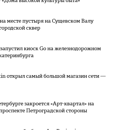
 «Дома высокой культуры быта»
на месте пустыря на Сущевском Валу
городской сквер
 запустил киоск Go на железнодорожном
Екатеринбурга
tin открыл самый большой магазин сети —
етербурге закроется «Арт-квартал» на
проспекте Петроградской стороны