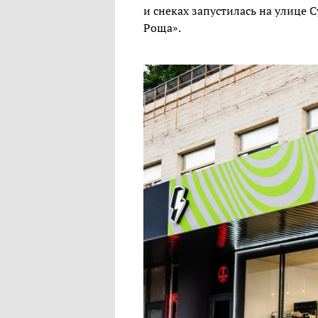
и снеках запустилась на улице 
Роща».