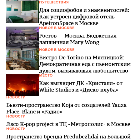
ПУТЕШЕСТВИЯ
Для социофобов и знаменитостей:
Как устроен цифровой отель
ApeironSpace в Москве
НОВОЕ В МОСКВЕ
Ростов — Москва: Бюджетная
лапшичная Mary Wong
НОВОЕ В МОСКВЕ
Бистро De Torino на Мясницкой:
Демократичная еда с пьемонтским
духом, вызывающая любопытство
МЕСТО
Как выглядит ДК «Кристалл» от
White Studios и «Диско-клуба»
НОВОСТИ
Бьюти-пространство Koja от создателей Yauza
Place, Blanc и «Радио»
НОВОСТИ
Jisco K-pop project в ТЦ «Метрополис» в Москве
НОВОСТИ
Пространство бренда Predubezhdai на Большой