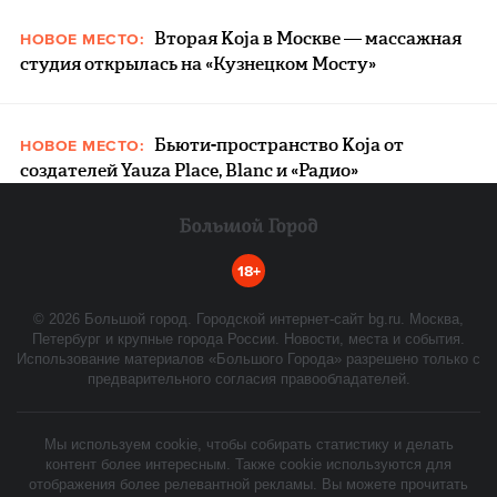
Вторая Koja в Москве — массажная
НОВОЕ МЕСТО:
студия открылась на «Кузнецком Мосту»
Бьюти-пространство Koja от
НОВОЕ МЕСТО:
создателей Yauza Place, Blanc и «Радио»
18+
©
2026
Большой город. Городской интернет-сайт bg.ru. Москва,
Петербург и крупные города России. Новости, места и события.
Использование материалов «Большого Города» разрешено только с
предварительного согласия правообладателей.
Мы используем cookie, чтобы собирать статистику и делать
контент более интересным. Также cookie используются для
отображения более релевантной рекламы. Вы можете прочитать