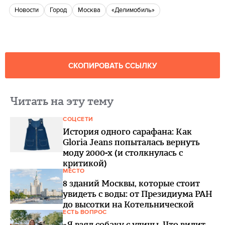
новости
город
Москва
«Делимобиль»
СКОПИРОВАТЬ ССЫЛКУ
Читать на эту тему
СОЦСЕТИ
История одного сарафана: Как
Gloria Jeans попыталась вернуть
моду 2000-х (и столкнулась с
критикой)
МЕСТО
8 зданий Москвы, которые стоит
увидеть с воды: от Президиума РАН
до высотки на Котельнической
ЕСТЬ ВОПРОС
«Я взял собаку с улицы. Что видит