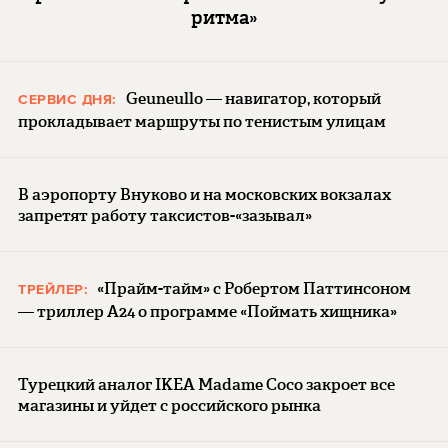
ритма»
Geuneullo — навигатор, который
СЕРВИС ДНЯ:
прокладывает маршруты по тенистым улицам
В аэропорту Внуково и на московских вокзалах
запретят работу таксистов-«зазывал»
«Прайм-тайм» с Робертом Паттинсоном
ТРЕЙЛЕР:
— триллер A24 о программе «Поймать хищника»
Турецкий аналог IKEA Madame Coco закроет все
магазины и уйдет с российского рынка