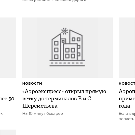
НОВОСТИ
НОВОС
«Аэроэкспресс» открыл прямую
Аэроп
ее 50
ветку до терминалов B и C
приме
Шереметьева
года
ех
На 15 минут быстрее
Если вд
попасть