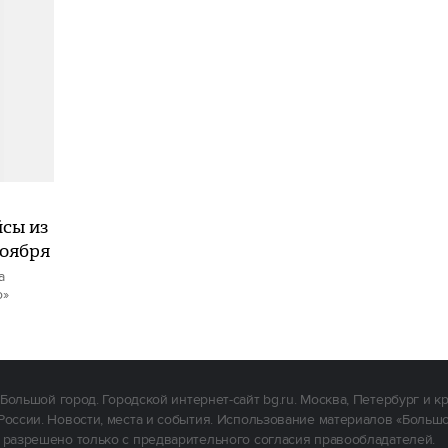
йсы из
ноября
а
о»
Большой город. Городской интернет-сайт bg.ru. Москва, Петербург и к
России. Новости, места и события. Использование материалов «Больш
 разрешено только с предварительного согласия правообладателей.