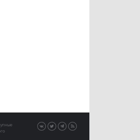
рупные
VK
Twitter
Telegram
RSS
ого