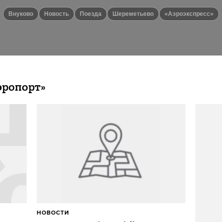
Внуково
Новость
Поезда
Шереметьево
«Аэроэкспресс»
эропорт»
НОВОСТИ