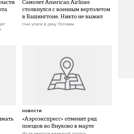
ласти
Самолет American Airlines
рта
столкнулся с военным вертолетом
в Вашингтоне. Никто не выжил
дят
Они упали в реку Потомак
й
НОВОСТИ
имать
«Аэроэкспресс» отменит ряд
поездов во Внуково в марте
Из-за ремонта железной дороги