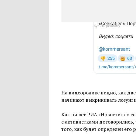
Купить рекламу
На видеоролике видно, как две
начинают выкрикивать лозунги
Как пишет РИА «Новости» со с
с активистками договорились, 
того, как будет определен его 