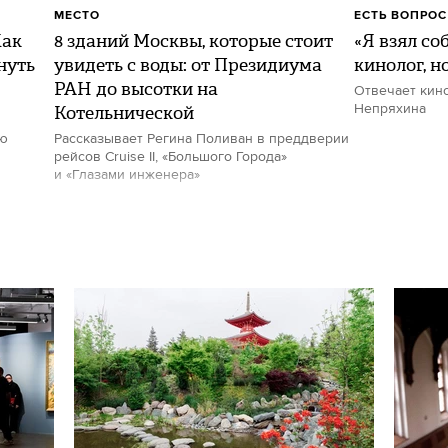
МЕСТО
ЕСТЬ ВОПРОС
Как
8 зданий Москвы, которые стоит
«Я взял со
нуть
увидеть с воды: от Президиума
кинолог, н
РАН до высотки на
Отвечает кин
Котельнической
Непряхина
ию
Рассказывает Регина Поливан в преддверии
рейсов Cruise II, «Большого Города»
и «Глазами инженера»