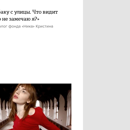
баку с улицы. Что видит
о не замечаю я?»
олог фонда «Ника» Кристина