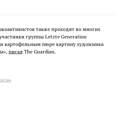
экоактивистов также проходят во многих
участники группы Letzte Generation
ли картофельным пюре картину художника
на»,
писал
The Guardian.
ости»