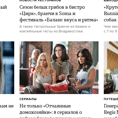
НОВОСТИ РЕСТОРАНОВ
ВЫХОДН
вый
Сезон белых грибов в бистро
«Круто
«Цирк», бранчи в Soma и
Runni
фестиваль «Баланс вкуса и ритма»
собак
А также гастрольные бранчи из Казани и
Чем зан
коктейльные гесты из Владивостока
с 7 по 9
СЕРИАЛЫ
ПУТЕШ
ам не
Не только «Отчаянные
Генер
домохозяйки»: 8 сериалов о
Regis