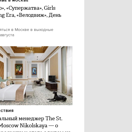
ЫЕ В МОСКВЕ
», «Супержатва», Girls
ng Era, «Велодвиж», День
яться в Москве в выходные
 августа
ЕСТВИЯ
альный менеджер The St.
 Moscow Nikolskaya — о