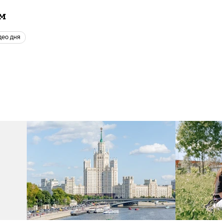
ам
идео дня