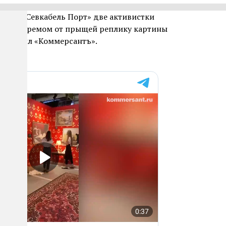
ентре «Севкабель Порт» две активистки
блили кремом от прыщей реплику картины
 сообщил «Коммерсантъ».