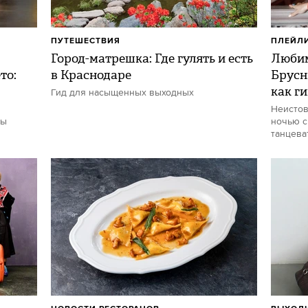
ПУТЕШЕСТВИЯ
ПЛЕЙЛ
Город-матрешка: Где гулять и есть
Любим
то:
в Краснодаре
Брусн
как г
Гид для насыщенных выходных
Неистов
ты
ночью с
танцева