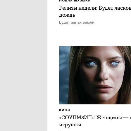
НОВАЯ МУЗЫКА
Релизы недели: Будет ласко
дождь
Будет запах земли
КИНО
«СОУЛМ8ЙТ»: Женщины — в
игрушки