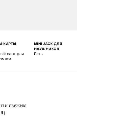
М-КАРТЫ
MINI JACK ДЛЯ
НАУШНИКОВ
ный слот для
Есть
памяти
очти свежим
UI)