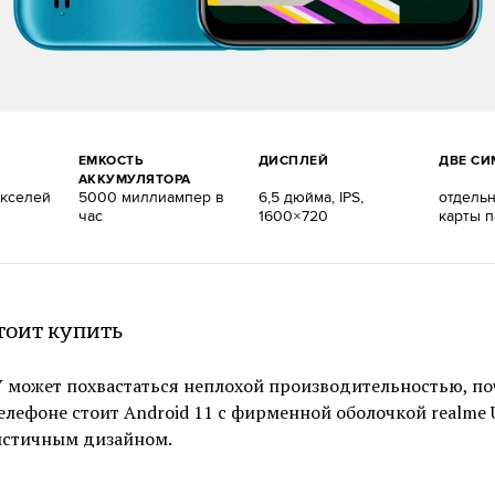
ЕМКОСТЬ
ДИСПЛЕЙ
ДВЕ СИ
АККУМУЛЯТОРА
икселей
5000 миллиампер в
6,5 дюйма, IPS,
отдель
час
1600×720
карты 
тоит купить
Y может похвастаться неплохой производительностью, п
телефоне стоит Android 11 с фирменной оболочкой realme 
стичным дизайном.