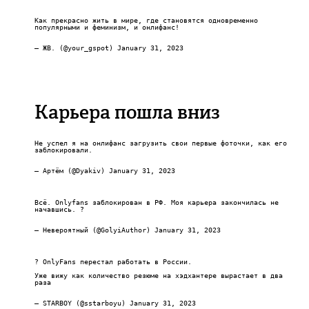
Как прекрасно жить в мире, где становятся одновременно
популярными и феминизм, и онлифанс!
— ЖВ. (@your_gspot)
January 31, 2023
Карьера пошла вниз
Не успел я на онлифанс загрузить свои первые фоточки, как его
заблокировали.
— Артём (@Dyakiv)
January 31, 2023
Всё. Onlyfans заблокирован в РФ. Моя карьера закончилась не
начавшись. ?
— Невероятный (@GolyiAuthor)
January 31, 2023
? OnlyFans перестал работать в России.
Уже вижу как количество резюме на хэдхантере вырастает в два
раза
— STARBOY (@sstarboyu)
January 31, 2023