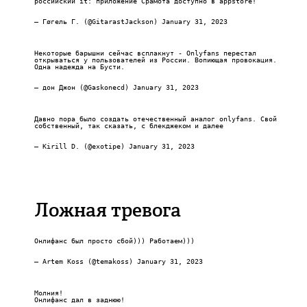
российский it: приложение Срамота доступно в appstore!
— Гøгель Г. (@GitarastJackson)
January 31, 2023
Некоторые барышни сейчас всплакнут - Onlyfans перестал
открываться у пользователей из России. Вопиющая провокация.
Одна надежда на Бусти.
— дон Джон (@Gaskonecd)
January 31, 2023
Давно пора было создать отечественный аналог onlyfans. Свой
собственный, так сказать, с блекджеком и далее
— Kirill D. (@exotipe)
January 31, 2023
Ложная тревога
Онлифанс был просто сбой))) Работаем)))
— Artem Koss (@temakoss)
January 31, 2023
Молния!
Онлифанс дал в заднюю!