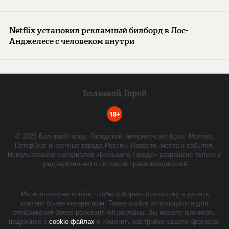
Netflix установил рекламный билборд в Лос-
Анджелесе с человеком внутри
18+
©
2026
Большой город. Городской интернет-сайт bg.ru. Москва,
Петербург и крупные города России. Новости, места и события.
Использование материалов «Большого Города» разрешено только с
предварительного согласия правообладателей.
Мы используем cookie, чтобы собирать статистику и делать
контент более интересным. Также cookie используются для
отображения более релевантной рекламы. Вы можете прочитать
подробнее о
cookie-файлах
и изменить настройки вашего браузера.