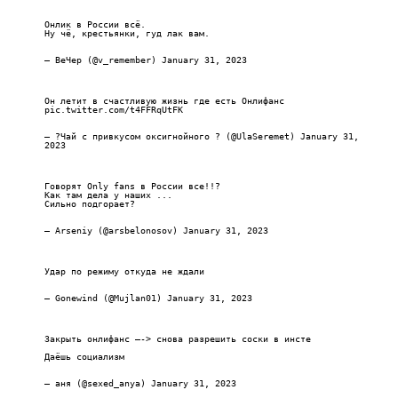
Онлик в России всё.
Ну чё, крестьянки, гуд лак вам.
— ВеЧер (@v_remember)
January 31, 2023
Он летит в счастливую жизнь где есть Онлифанс
pic.twitter.com/t4FFRqUtFK
— ?Чай с привкусом оксигнойного ? (@UlaSeremet)
January 31,
2023
Говорят Only fans в России все!!?
Как там дела у наших ...
Сильно подгорает?
— Arseniy (@arsbelonosov)
January 31, 2023
Удар по режиму откуда не ждали
— Gonewind (@Mujlan01)
January 31, 2023
Закрыть онлифанс —-> снова разрешить соски в инсте
Даёшь социализм
— аня (@sexed_anya)
January 31, 2023