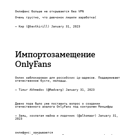
Онлифанс больше не открывается без VPN
Очень грустно, что девчонок лишили заработка(
— Кир (@textkirill)
January 31, 2023
Импортозамещение
OnlyFans
Онлик заблокирован для российских ip-адресов. Поддерживают
отечественное бусти, молодцы.
— Timur Akhmedov (@Redverg)
January 31, 2023
Давно пора было уже поставить вопрос о создании
отечественного аналога OnlyFans под контролем Минцифры
— Заяц, хохлатая майна и лодочник (@alkomaar)
January 31,
2023
онлифанс: закрывается