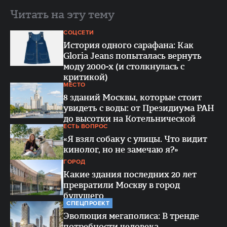
Читать на эту тему
СОЦСЕТИ
История одного сарафана: Как
Gloria Jeans попыталась вернуть
моду 2000-х (и столкнулась с
критикой)
МЕСТО
8 зданий Москвы, которые стоит
увидеть с воды: от Президиума РАН
до высотки на Котельнической
ЕСТЬ ВОПРОС
«Я взял собаку с улицы. Что видит
кинолог, но не замечаю я?»
ГОРОД
Какие здания последних 20 лет
превратили Москву в город
будущего
СПЕЦПРОЕКТ
Эволюция мегаполиса: В тренде
потребности человека