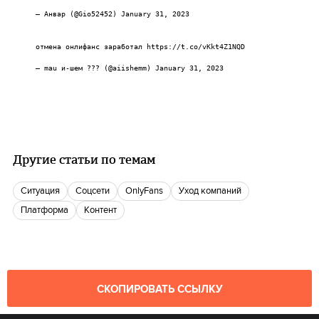
— Анвар (@Gio52452)
January 31, 2023
отмена онлифанс заработал
https://t.co/vKkt4Z1NQD
— mau и-шем ??? (@aiishemm)
January 31, 2023
Другие статьи по темам
Ситуация
соцсети
OnlyFans
Уход компаний
Платформа
контент
СКОПИРОВАТЬ ССЫЛКУ