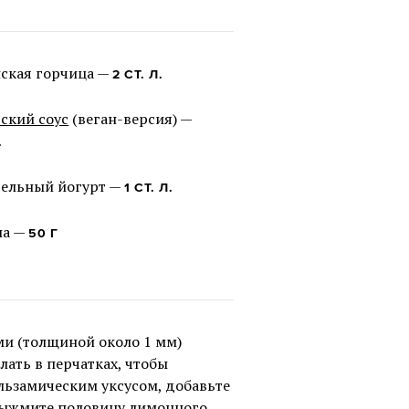
ская горчица —
2 СТ. Л.
ский соус
(веган-версия) —
.
тельный йогурт —
1 СТ. Л.
ла —
50 Г
ми (толщиной около 1 мм)
лать в перчатках, чтобы
льзамическим уксусом, добавьте
 выжмите половину лимонного