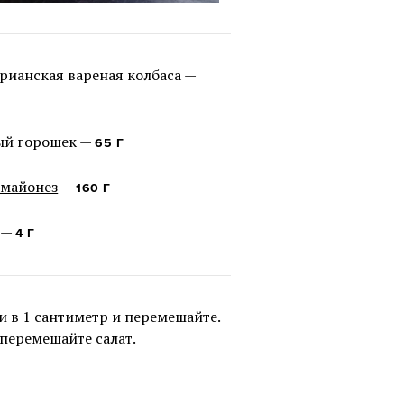
рианская вареная колбаса —
ый горошек —
65 Г
-майонез
—
160 Г
 —
4 Г
и в 1 сантиметр и перемешайте.
перемешайте салат.