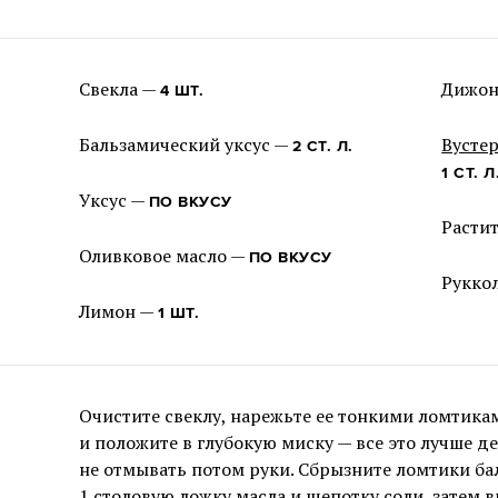
Свекла —
Дижон
4 ШТ.
Бальзамический уксус —
Вустер
2 СТ. Л.
1 СТ. Л
Уксус —
ПО ВКУСУ
Расти
Оливковое масло —
ПО ВКУСУ
Рукко
Лимон —
1 ШТ.
Очистите свеклу, нарежьте ее тонкими ломтика
и положите в глубокую миску — все это лучше де
не отмывать потом руки. Сбрызните ломтики ба
1 столовую ложку масла и щепотку соли, затем