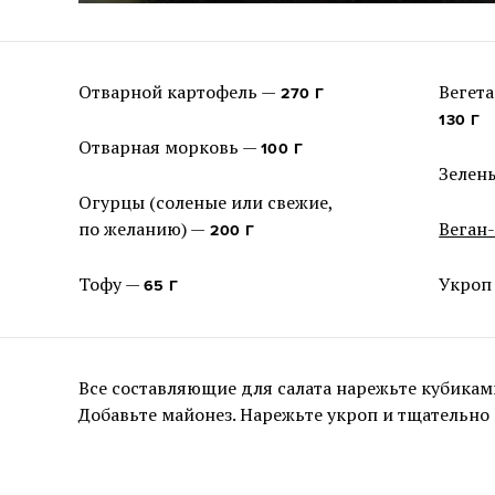
Отварной картофель —
Вегета
270 Г
130 Г
Отварная морковь —
100 Г
Зелен
Огурцы (соленые или свежие,
по желанию) —
Веган
200 Г
Тофу —
Укроп
65 Г
Все составляющие для салата нарежьте кубикам
Добавьте майонез. Нарежьте укроп и тщательно 