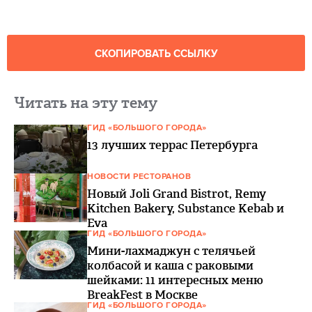
СКОПИРОВАТЬ ССЫЛКУ
Читать на эту тему
ГИД «БОЛЬШОГО ГОРОДА»
13 лучших террас Петербурга
НОВОСТИ РЕСТОРАНОВ
Новый Joli Grand Bistrot, Remy
Kitchen Bakery, Substance Kebab и
Eva
ГИД «БОЛЬШОГО ГОРОДА»
Мини-лахмаджун с телячьей
колбасой и каша с раковыми
шейками: 11 интересных меню
BreakFest в Москве
ГИД «БОЛЬШОГО ГОРОДА»