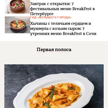
Завтрак с открытки: 7
фестивальных меню BreakFest в
Петербурге
ГИД «БОЛЬШОГО ГОРОДА»
Хычины с телячьим сердцем и
мушмула с козьим сыром: 7
утренних меню BreakFest в Сочи
Первая полоса