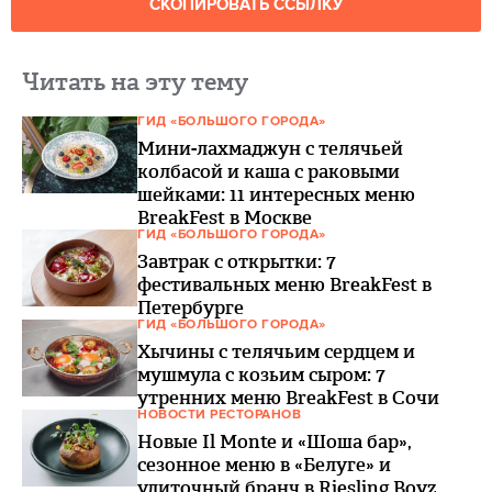
СКОПИРОВАТЬ ССЫЛКУ
Читать на эту тему
ГИД «БОЛЬШОГО ГОРОДА»
Мини-лахмаджун с телячьей
колбасой и каша с раковыми
шейками: 11 интересных меню
BreakFest в Москве
ГИД «БОЛЬШОГО ГОРОДА»
Завтрак с открытки: 7
фестивальных меню BreakFest в
Петербурге
ГИД «БОЛЬШОГО ГОРОДА»
Хычины с телячьим сердцем и
мушмула с козьим сыром: 7
утренних меню BreakFest в Сочи
НОВОСТИ РЕСТОРАНОВ
Новые Il Monte и «Шоша бар»,
сезонное меню в «Белуге» и
улиточный бранч в Riesling Boyz