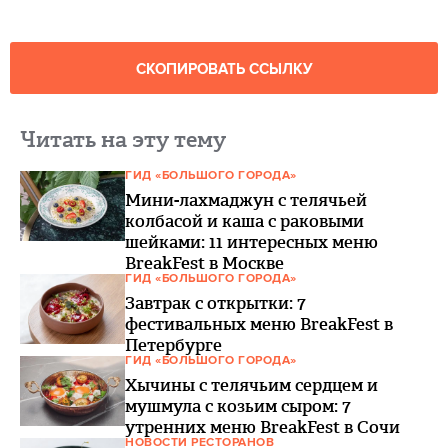
СКОПИРОВАТЬ ССЫЛКУ
Читать на эту тему
ГИД «БОЛЬШОГО ГОРОДА»
Мини-лахмаджун с телячьей
колбасой и каша с раковыми
шейками: 11 интересных меню
BreakFest в Москве
ГИД «БОЛЬШОГО ГОРОДА»
Завтрак с открытки: 7
фестивальных меню BreakFest в
Петербурге
ГИД «БОЛЬШОГО ГОРОДА»
Хычины с телячьим сердцем и
мушмула с козьим сыром: 7
утренних меню BreakFest в Сочи
НОВОСТИ РЕСТОРАНОВ