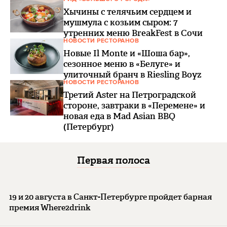
Хычины с телячьим сердцем и
мушмула с козьим сыром: 7
утренних меню BreakFest в Сочи
НОВОСТИ РЕСТОРАНОВ
Новые Il Monte и «Шоша бар»,
сезонное меню в «Белуге» и
улиточный бранч в Riesling Boyz
НОВОСТИ РЕСТОРАНОВ
Третий Aster на Петроградской
стороне, завтраки в «Перемене» и
новая еда в Mad Asian BBQ
(Петербург)
Первая полоса
19 и 20 августа в Санкт-Петербурге пройдет барная
премия Where2drink